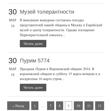
30
Музей толерантности
МАР
В минувшие выходные состоялась поездка
представителей нашей общины в Москву в Еврейский
14
музей и центр толерантности. Однако посещение
Первопристольной началось...
Читать далее
30
Пурим 5774
МАР
Праздник Пурим в Воронежской общине 2014. В
воронежской общине в субботу 15 марта вечером и в
14
воскресенье 16 марта утром...
Читать далее
« Назад
1
…
7
8
9
10
11
12