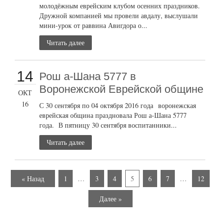
молодёжным еврейским клубом осенних праздников.
Дружной компанией мы провели авдалу, выслушали
мини-урок от раввина Авигдора о...
Читать далее
14
Рош а-Шана 5777 в
Воронежской Еврейской общине
ОКТ
16
С 30 сентября по 04 октября 2016 года воронежская
еврейская община праздновала Рош а-Шана 5777
года. В пятницу 30 сентября воспитанники...
Читать далее
« Назад
1
…
3
4
5
6
7
…
12
Далее »