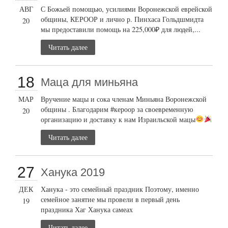
АВГ
С Божьей помощью, усилиями Воронежской еврейской
общины, КЕРООР и лично р. Пинхаса Гольдшмидта
20
мы предоставили помощь на 225,000₽ для людей,...
Читать далее
18
Маца для миньяна
МАР
Вручение мацы и сока членам Миньяна Воронежской
общины . Благодарим #кероор за своевременную
20
организацию и доставку к нам Израильской мацы
Читать далее
27
Ханука 2019
ДЕК
Ханука - это семейный праздник Поэтому, именно
семейное занятие мы провели в первый день
19
праздника Хаг Ханука самеах
Читать далее