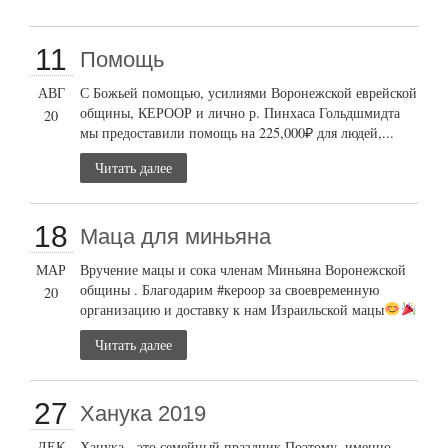
11
Помощь
АВГ
С Божьей помощью, усилиями Воронежской еврейской
общины, КЕРООР и лично р. Пинхаса Гольдшмидта
20
мы предоставили помощь на 225,000₽ для людей,...
Читать далее
18
Маца для миньяна
МАР
Вручение мацы и сока членам Миньяна Воронежской
общины . Благодарим #кероор за своевременную
20
организацию и доставку к нам Израильской мацы
Читать далее
27
Ханука 2019
ДЕК
Ханука - это семейный праздник Поэтому, именно