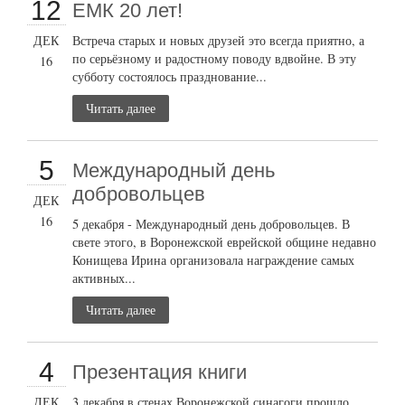
12
ЕМК 20 лет!
ДЕК
Встреча старых и новых друзей это всегда приятно, а
по серьёзному и радостному поводу вдвойне. В эту
16
субботу состоялось празднование...
Читать далее
5
Международный день
добровольцев
ДЕК
16
5 декабря - Международный день добровольцев. В
свете этого, в Воронежской еврейской общине недавно
Конищева Ирина организовала награждение самых
активных...
Читать далее
4
Презентация книги
ДЕК
3 декабря в стенах Воронежской синагоги прошло