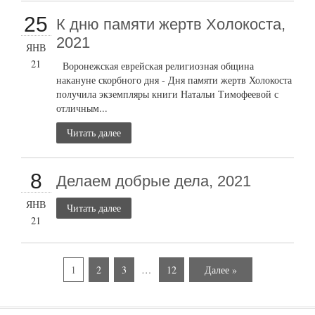
25
К дню памяти жертв Холокоста,
2021
ЯНВ
21
Воронежская еврейская религиозная община
накануне скорбного дня - Дня памяти жертв Холокоста
получила экземпляры книги Натальи Тимофеевой с
отличным...
Читать далее
8
Делаем добрые дела, 2021
ЯНВ
Читать далее
21
1
2
3
…
12
Далее »