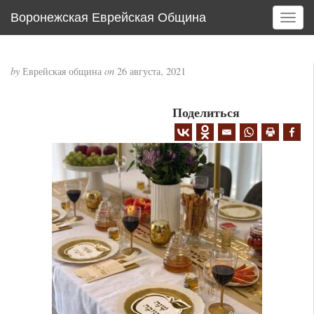
Воронежская Еврейская Община
T
o
g
g
by
Еврейская община
on
26 августа, 2021
l
e
Поделиться
n
a
v
i
g
a
t
i
o
n