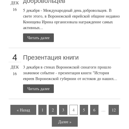
добровольцев
ДЕК
16
5 декабря - Международный день добровольцев. В
свете этого, в Воронежской еврейской общине недавно
Конищева Ирина организовала награждение самых
активных...
Читать далее
4
Презентация книги
ДЕК
3 декабря в стенах Воронежской синагоги прошло
значимое событие - презентация книги "История
16
евреев Воронежской губернии от истоков до наших...
Читать далее
« Назад
1
2
3
4
5
6
…
12
Далее »