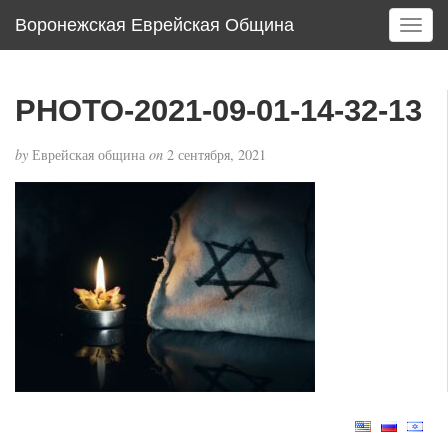
Воронежская Еврейская Община
T
o
g
g
PHOTO-2021-09-01-14-32-13
l
e
by
Еврейская община
on
2 сентября, 2021
n
a
v
i
g
a
t
i
o
n