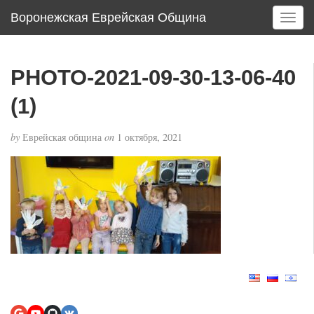
Воронежская Еврейская Община
T
o
g
g
PHOTO-2021-09-30-13-06-40
l
e
(1)
n
a
by
Еврейская община
on
1 октября, 2021
v
i
g
a
t
i
o
n