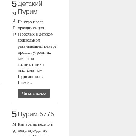
5
Детский
Пурим
М
А
На утро после
Р
праздника для
взрослых в детском
15
дошкольном
развивающем центре
прошел утренник,
где наши
воспитанники
показали нам
Пуримшпиль.
После...
Читать далее
5
Пурим 5775
М
Как всегда весело и
непринужденно
А