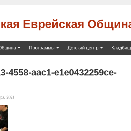
кая Еврейская Общин
Община
Программы
Детский центр
Кладби
3-4558-aac1-e1e0432259ce-
ря, 2021