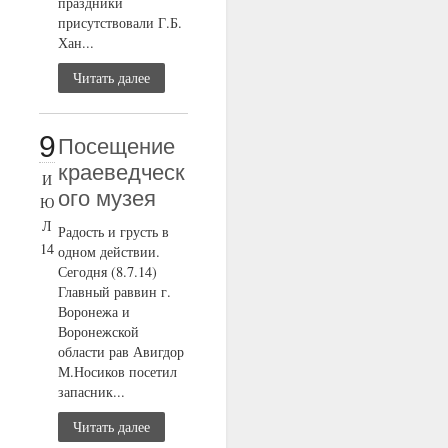
праздники
присутствовали Г.Б.
Хан...
Читать далее
9
Посещение
краеведческ
И
ого музея
Ю
Л
Радость и грусть в
14
одном действии.
Сегодня (8.7.14)
Главный раввин г.
Воронежа и
Воронежской
области рав Авигдор
М.Носиков посетил
запасник...
Читать далее