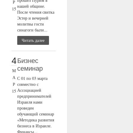
прошел Пурим в
Р
нашей общине.
15
После чтения свитка
Эстер и вечерней
молитвы гости
синагоги были...
Читать далее
4
Бизнес
семинар
М
А
С 01 по 03 марта
Р
совместно с
Ассоциацией
15
предпринимателей
Израиля нами
проведен
обучающий семинар
«Методика развития
бизнеса в Израиле.
Финансы...