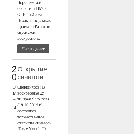
Воронежской
области и ВМОО
ОБЕЦ «Хесед –
Нехама», в рамках
проекта «Развитие
еврейской
воскресной...
Читать далее
2
Открытие
0
синагоги
О
Свершилось! В
воскресенье 25
К
тишрея 5775 года
Т
(19.10.2014 г)
14
состоялось
торжественное
открытие синагоги
"Бейт Хава". На