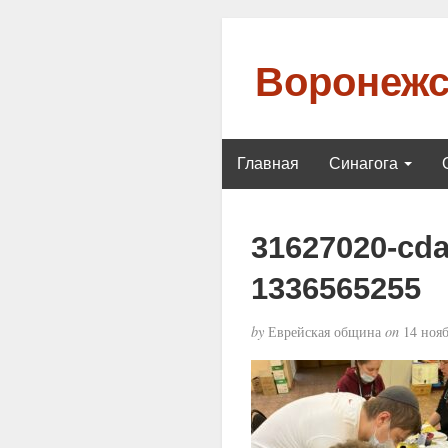
Воронежс
Главная
Синагога
31627020-cda
1336565255
by
Еврейская община
on
14 нояб