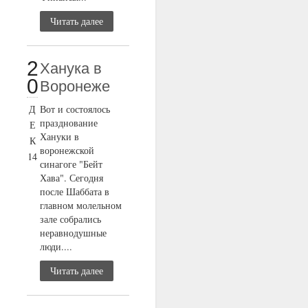
Читать далее
2
Ханука в
0
Воронеже
Д
Вот и состоялось
празднование
Е
Хануки в
К
воронежской
14
синагоге "Бейт
Хава". Сегодня
после Шаббата в
главном молельном
зале собрались
неравнодушные
люди....
Читать далее