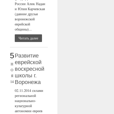
России Алик Надан
и Юлия Карчевская
(давние друзья
воронежской
еврейской
общины)...
Читать далее
5
Развитие
еврейской
Н
воскресной
О
школы г.
Я
Воронежа
14
02.11.2014 силами
региональной
национально-
культурной
автономии евреев