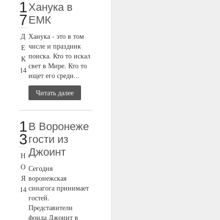
1
Ханука в
7
ЕМК
Д
Ханука - это в том
числе и праздник
Е
поиска. Кто то искал
К
свет в Мире. Кто то
14
ищет его среди...
Читать далее
1
В Воронеже
3
гости из
Джоинт
Н
О
Сегодня
Я
воронежская
синагога принимает
14
гостей.
Представители
фонда Джоинт в