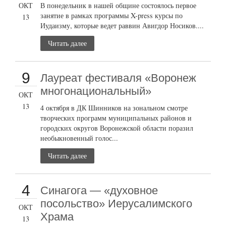
ОКТ
В понедельник в нашей общине состоялось первое
занятие в рамках программы X-press курсы по
13
Иудаизму, которые ведет раввин Авигдор Носиков....
Читать далее
9
Лауреат фестиваля «Воронеж
многонациональный»
ОКТ
13
4 октября в ДК Шинников на зональном смотре
творческих программ муниципальных районов и
городских округов Воронежской области поразил
необыкновенный голос...
Читать далее
4
Синагога — «духовное
посольство» Иерусалимского
ОКТ
Храма
13