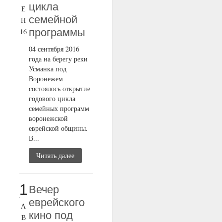
цикла
Е
семейной
Н
программы
16
04 сентября 2016
года на берегу реки
Усманка под
Воронежем
состоялось открытие
годового цикла
семейных программ
воронежской
еврейской общины.
В...
Читать далее
1
Вечер
еврейского
А
кино под
В