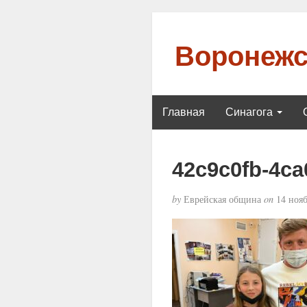
Воронежс
Главная
Синагога
42c9c0fb-4ca
by
Еврейская община
on
14 нояб