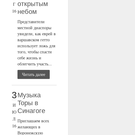
открытым
Г
небом
16
Представители
местной диаспоры
увидели, как еврей в
варшавском гетто
использует ложь для
того, чтобы спасти
себе жизнь и
облегчить участь...
Читать далее
3
Музыка
Торы в
И
Синагоге
Ю
Л
Приглашаем всех
16
желающих в
Воронежскую