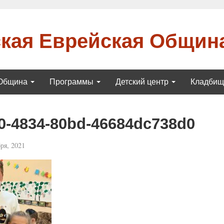
кая Еврейская Общин
Община
Программы
Детский центр
Кладби
0-4834-80bd-46684dc738d0
ря, 2021