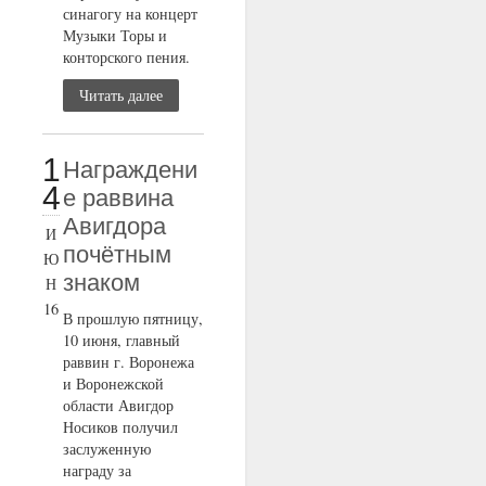
синагогу на концерт
Музыки Торы и
конторского пения.
Читать далее
1
Награждени
4
е раввина
Авигдора
И
почётным
Ю
знаком
Н
16
В прошлую пятницу,
10 июня, главный
раввин г. Воронежа
и Воронежской
области Авигдор
Носиков получил
заслуженную
награду за