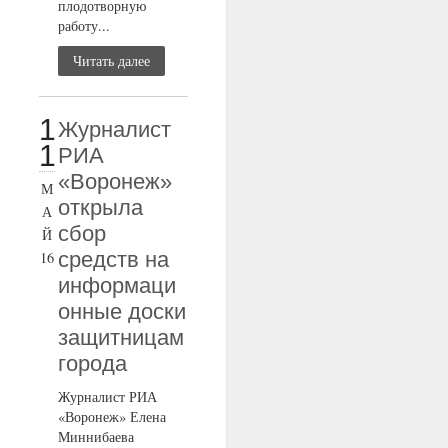
плодотворную
работу...
Читать далее
1
Журналист
1
РИА
«Воронеж»
М
открыла
А
сбор
Й
средств на
16
информаци
онные доски
защитницам
города
Журналист РИА
«Воронеж» Елена
Миннибаева