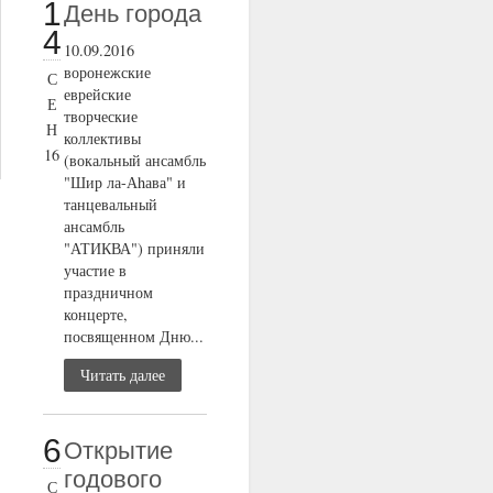
1
День города
4
10.09.2016
воронежские
С
еврейские
Е
творческие
Н
коллективы
16
(вокальный ансамбль
"Шир ла-Аhава" и
танцевальный
ансамбль
"АТИКВА") приняли
участие в
праздничном
концерте,
посвященном Дню...
Читать далее
6
Открытие
годового
С