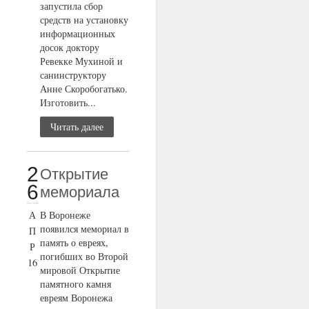
запустила сбор
средств на установку
информационных
досок доктору
Ревекке Мухиной и
санинструктору
Анне Скоробогатько.
Изготовить...
Читать далее
2
Открытие
6
мемориала
А
В Воронеже
появился мемориал в
П
память о евреях,
Р
погибших во Второй
16
мировой Открытие
памятного камня
евреям Воронежа