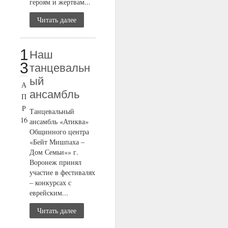
героям и жертвам...
Читать далее
1
Наш
3
танцевальн
ый
А
ансамбль
П
Р
Танцевальный
16
ансамбль «Атиква»
Общинного центра
«Бейт Мишпаха –
Дом Семьи»» г.
Воронеж принял
участие в фестивалях
– конкурсах с
еврейским...
Читать далее