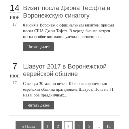
14
Визит посла Джона Теффта в
Воронежскую синагогу
ИЮН
17
8 июня в Воронеж с официальным визитом прибыл
посол США Джон Теффт. В череде бизнес-встреч
посол особое внимание уделил посещению...
Читать далее
7
Шавуот 2017 в Воронежской
еврейской общине
ИЮН
17
С вечера 30 мая по вечер 01 июня воронежская
еврейская община праздновала Шавуот. Ночь на 31
мая и оба праздничных...
Читать далее
« Назад
1
2
3
4
5
…
12