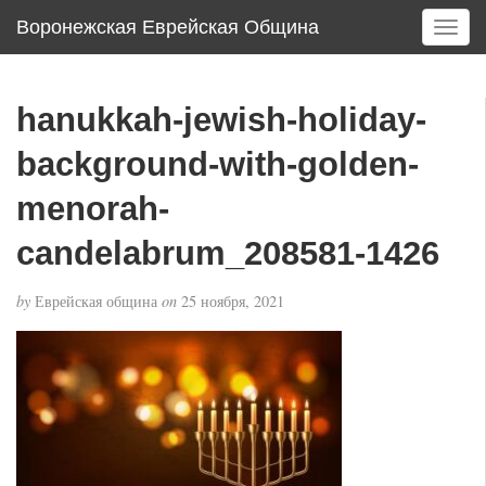
Воронежская Еврейская Община
T
o
g
g
hanukkah-jewish-holiday-
l
e
background-with-golden-
n
a
menorah-
v
candelabrum_208581-1426
i
g
a
by
Еврейская община
on
25 ноября, 2021
t
i
o
n