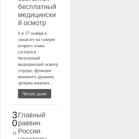
бесплатный
медицински
й осмотр
6 и 27 ноября в
синагоге на галерее
второго этажа
состоится
бесплатный
медицинский осмотр
(сердце, функция
внешнего дыхания,
артерии нижних...
Читать далее
3
Главный
0
раввин
России
О