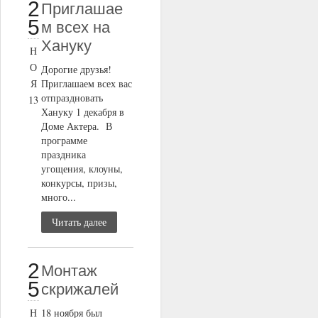
2
Приглашае
5
м всех на
Хануку
Н
О
Дорогие друзья!
Я
Приглашаем всех вас
отпраздновать
13
Хануку 1 декабря в
Доме Актера. В
программе
праздника
угощения, клоуны,
конкурсы, призы,
много...
Читать далее
2
Монтаж
5
скрижалей
Н
18 ноября был