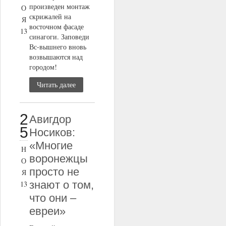
произведен монтаж
О
скрижалей на
Я
восточном фасаде
13
синагоги. Заповеди
Вс-вышнего вновь
возвышаются над
городом!
Читать далее
2
Авигдор
5
Носиков:
«Многие
Н
воронежцы
О
просто не
Я
знают о том,
13
что они –
евреи»