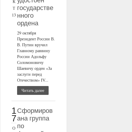
удостоен
К
государстве
Т
нного
13
ордена
29 октября
Президент России В.
В. Путин вручил
Главному раввину
России Адольфу
Соломоновичу
Шаевичу орден «За
заслуги перед
Отечеством» IV...
Читать далее
1
Сформиров
7
ана группа
по
О