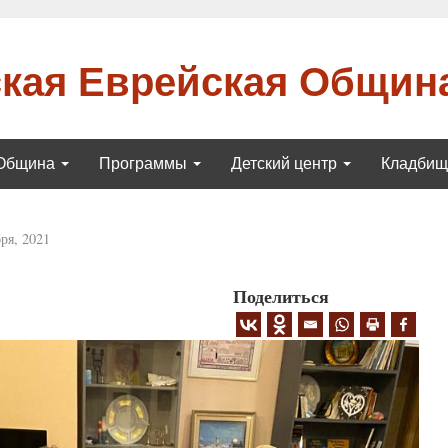
кая Еврейская Общин
Община
Программы
Детский центр
Кладби
ря, 2021
Поделиться