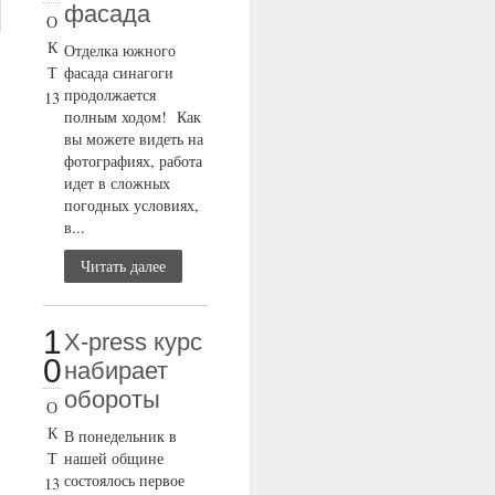
фасада
О
К
Отделка южного
Т
фасада синагоги
продолжается
13
полным ходом! Как
вы можете видеть на
фотографиях, работа
идет в сложных
погодных условиях,
в...
Читать далее
1
X-press курс
0
набирает
обороты
О
К
В понедельник в
Т
нашей общине
состоялось первое
13