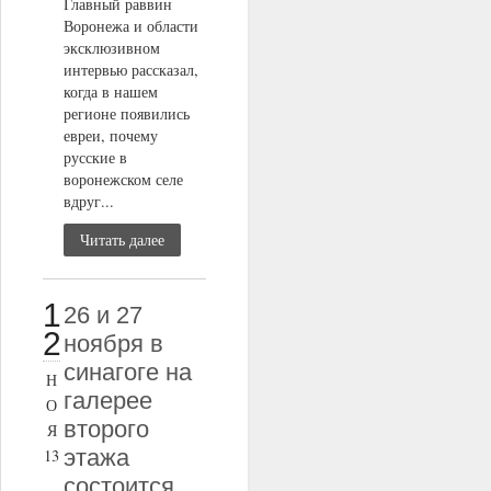
Главный раввин
Воронежа и области
эксклюзивном
интервью рассказал,
когда в нашем
регионе появились
евреи, почему
русские в
воронежском селе
вдруг...
Читать далее
1
26 и 27
2
ноября в
синагоге на
Н
галерее
О
второго
Я
этажа
13
состоится