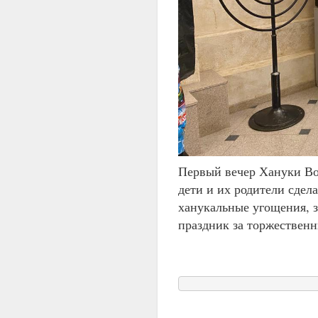
Первый вечер Хануки Во
дети и их родители сде
ханукальные угощения, з
праздник за торжествен