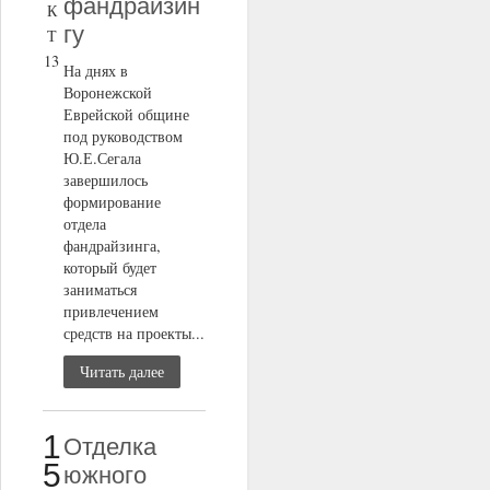
фандрайзин
К
гу
Т
13
На днях в
Воронежской
Еврейской общине
под руководством
Ю.Е.Сегала
завершилось
формирование
отдела
фандрайзинга,
который будет
заниматься
привлечением
средств на проекты...
Читать далее
1
Отделка
5
южного