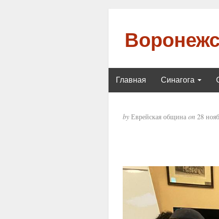
Воронежс
Главная
Синагога
by
Еврейская община
on
28 нояб