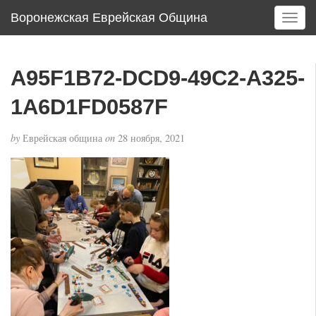
Воронежская Еврейская Община
T
o
g
g
A95F1B72-DCD9-49C2-A325-
l
e
1A6D1FD0587F
n
a
by
Еврейская община
on
28 ноября, 2021
v
i
g
a
t
i
o
n