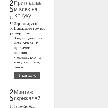
2
Приглашае
5
м всех на
Хануку
Н
О
Дорогие друзья!
Я
Приглашаем всех вас
отпраздновать
13
Хануку 1 декабря в
Доме Актера. В
программе
праздника
угощения, клоуны,
конкурсы, призы,
много...
Читать далее
2
Монтаж
5
скрижалей
Н
18 ноября был