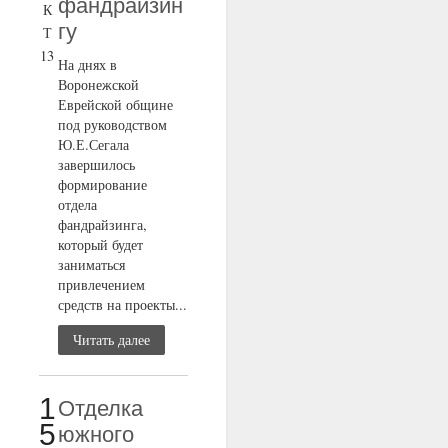
фандрайзин
К
гу
Т
13
На днях в
Воронежской
Еврейской общине
под руководством
Ю.Е.Сегала
завершилось
формирование
отдела
фандрайзинга,
который будет
заниматься
привлечением
средств на проекты...
Читать далее
1
Отделка
5
южного