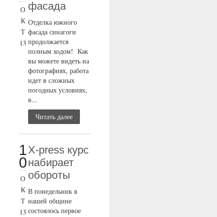
фасада
О
К
Отделка южного
Т
фасада синагоги
продолжается
13
полным ходом! Как
вы можете видеть на
фотографиях, работа
идет в сложных
погодных условиях,
в...
Читать далее
1
X-press курс
0
набирает
обороты
О
К
В понедельник в
Т
нашей общине
состоялось первое
13