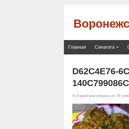
Воронежс
Главная
Синагога
D62C4E76-6C
140C799086C
by
Еврейская община
on
28 нояб