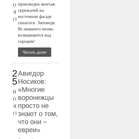
произведен монтаж
О
скрижалей на
Я
восточном фасаде
13
синагоги. Заповеди
Вс-вышнего вновь
возвышаются над
городом!
Читать далее
2
Авигдор
5
Носиков:
«Многие
Н
воронежцы
О
просто не
Я
знают о том,
13
что они –
евреи»