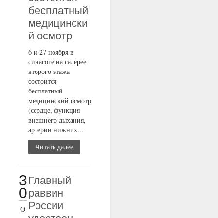
бесплатный
медицински
й осмотр
6 и 27 ноября в
синагоге на галерее
второго этажа
состоится
бесплатный
медицинский осмотр
(сердце, функция
внешнего дыхания,
артерии нижних...
Читать далее
3
Главный
0
раввин
России
О