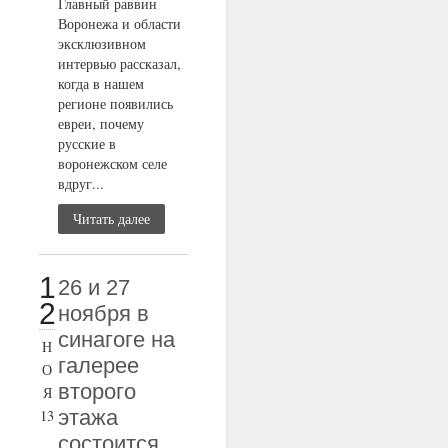
Главный раввин
Воронежа и области
эксклюзивном
интервью рассказал,
когда в нашем
регионе появились
евреи, почему
русские в
воронежском селе
вдруг...
Читать далее
1
26 и 27
2
ноября в
синагоге на
Н
галерее
О
второго
Я
этажа
13
состоится