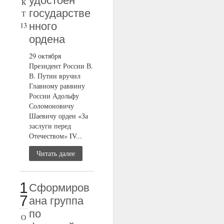
удостоен
К
государстве
Т
нного
13
ордена
29 октября
Президент России В.
В. Путин вручил
Главному раввину
России Адольфу
Соломоновичу
Шаевичу орден «За
заслуги перед
Отечеством» IV...
Читать далее
1
Сформиров
7
ана группа
по
О