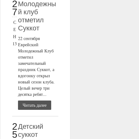
2
Молодежны
7
й клуб
отметил
С
Суккот
Е
Н
22 сентября
13
Еврейский
Молодежный Клуб
отметил
замечательный
праздник Суккот, а
вдогонку открыл
новый сезон клуба.
Целый вечер три
десятка ребят...
Читать далее
2
Детский
5
суккот