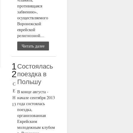
противящаяся
забвению»,
осуществляемого
Воронежской
еврейской
религиозной...
Читать далее
1
Состоялась
2
поездка в
Польшу
С
Е
В конце августа -
Н
начале сентября 2013
года состоялась
13
поездка,
организованная
Еврейским
молодежным клубом