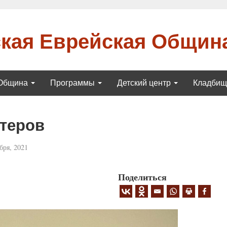
кая Еврейская Общин
Община
Программы
Детский центр
Кладби
теров
бря, 2021
Поделиться