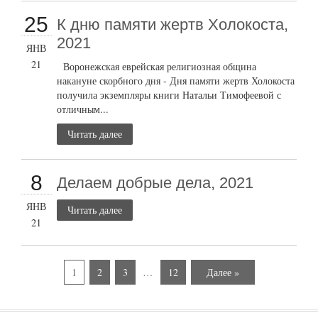
25
К дню памяти жертв Холокоста,
2021
ЯНВ
21
Воронежская еврейская религиозная община
накануне скорбного дня - Дня памяти жертв Холокоста
получила экземпляры книги Натальи Тимофеевой с
отличным...
Читать далее
8
Делаем добрые дела, 2021
ЯНВ
Читать далее
21
1
2
3
…
12
Далее »