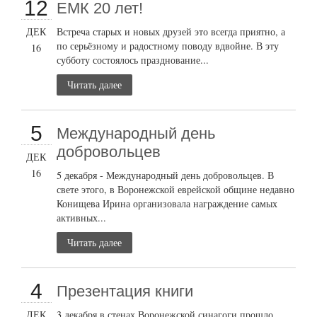
12
ЕМК 20 лет!
ДЕК
Встреча старых и новых друзей это всегда приятно, а
по серьёзному и радостному поводу вдвойне. В эту
16
субботу состоялось празднование...
Читать далее
5
Международный день
добровольцев
ДЕК
16
5 декабря - Международный день добровольцев. В
свете этого, в Воронежской еврейской общине недавно
Конищева Ирина организовала награждение самых
активных...
Читать далее
4
Презентация книги
ДЕК
3 декабря в стенах Воронежской синагоги прошло