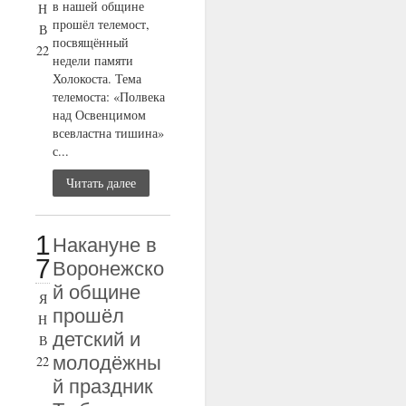
в нашей общине
Н
прошёл телемост,
В
посвящённый
22
недели памяти
Холокоста. Тема
телемоста: «Полвека
над Освенцимом
всевластна тишина»
с...
Читать далее
1
Накануне в
7
Воронежско
й общине
Я
прошёл
Н
детский и
В
молодёжны
22
й праздник