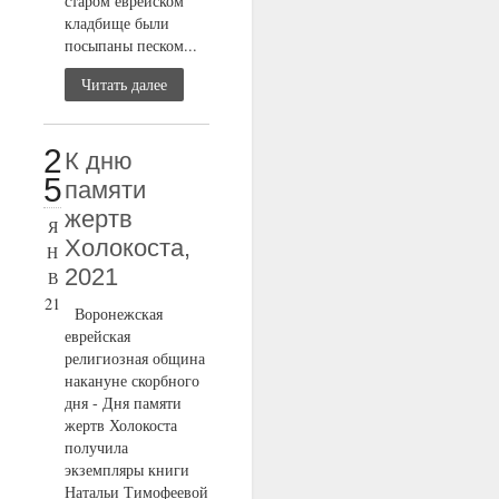
старом еврейском
кладбище были
посыпаны песком...
Читать далее
2
К дню
5
памяти
жертв
Я
Холокоста,
Н
2021
В
21
Воронежская
еврейская
религиозная община
накануне скорбного
дня - Дня памяти
жертв Холокоста
получила
экземпляры книги
Натальи Тимофеевой