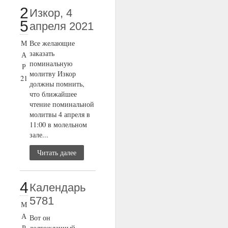
2
Изкор, 4
5
апреля 2021
М
Все желающие
заказать
А
поминальную
Р
молитву Изкор
21
должны помнить,
что ближайшее
чтение поминальной
молитвы 4 апреля в
11:00 в молельном
зале...
Читать далее
4
Календарь
5781
М
А
Вот он
Р
долгожданный