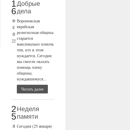
1
Добрые
6
дела
Ф
Воронежская
еврейская
Е
религиозная община
В
старается
22
максимально помочь
тем, кто в этом
нуждается. Сегодня
мы смогли оказать
помощь члену
общины,
нуждавшемуся...
Читать далее
2
Неделя
5
памяти
Я
Сегодня (25 января)