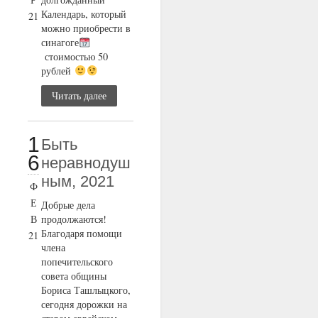
Календарь, который
21
можно приобрести в
синагоге
стоимостью 50
рублей
Читать далее
1
Быть
6
неравнодуш
ным, 2021
Ф
Е
Добрые дела
В
продолжаются!
Благодаря помощи
21
члена
попечительского
совета общины
Бориса Ташлыцкого,
сегодня дорожки на