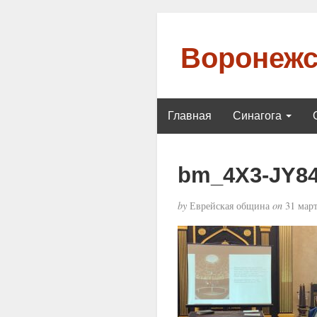
Воронежс
Главная
Синагога
bm_4X3-JY8
by
Еврейская община
on
31 март