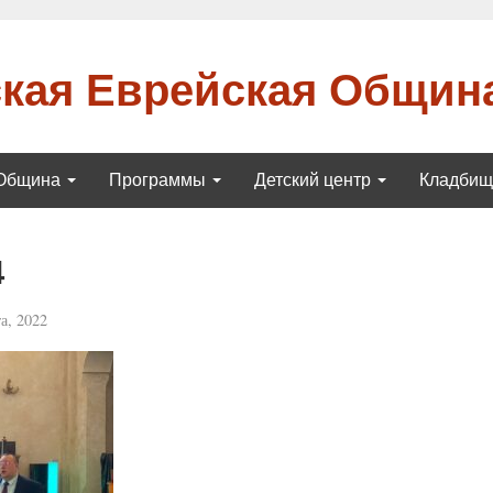
кая Еврейская Общин
Община
Программы
Детский центр
Кладби
4
а, 2022