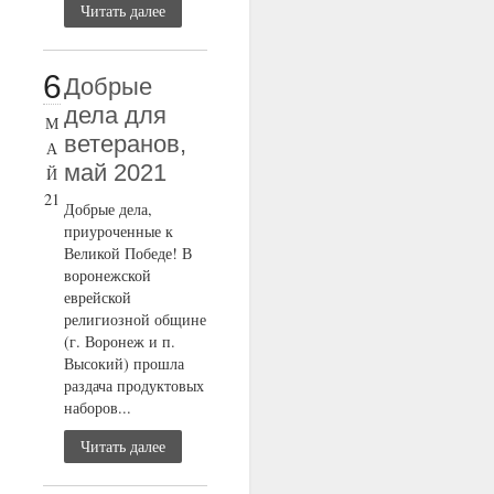
Читать далее
6
Добрые
дела для
М
ветеранов,
А
май 2021
Й
21
Добрые дела,
приуроченные к
Великой Победе! В
воронежской
еврейской
религиозной общине
(г. Воронеж и п.
Высокий) прошла
раздача продуктовых
наборов...
Читать далее