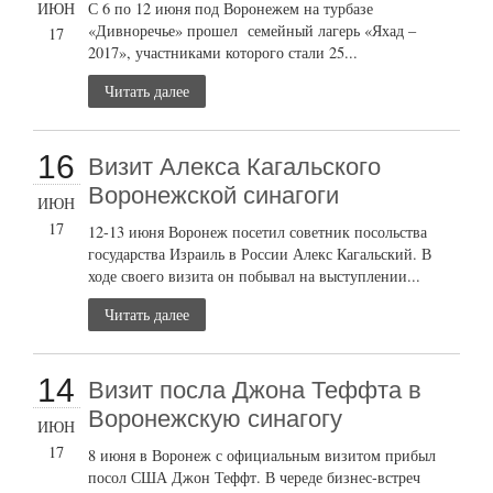
ИЮН
С 6 по 12 июня под Воронежем на турбазе
«Дивноречье» прошел семейный лагерь «Яхад –
17
2017», участниками которого стали 25...
Читать далее
16
Визит Алекса Кагальского
Воронежской синагоги
ИЮН
17
12-13 июня Воронеж посетил советник посольства
государства Израиль в России Алекс Кагальский. В
ходе своего визита он побывал на выступлении...
Читать далее
14
Визит посла Джона Теффта в
Воронежскую синагогу
ИЮН
17
8 июня в Воронеж с официальным визитом прибыл
посол США Джон Теффт. В череде бизнес-встреч