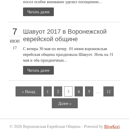
посол особое внимание уделил посещению...
Читать далее
7
Шавуот 2017 в Воронежской
еврейской общине
ИЮН
17
С вечера 30 мая по вечер 01 июня воронежская
еврейская община праздновала Шавуот. Ночь на 31
мая и оба праздничных...
Читать далее
« Назад
1
2
3
4
5
…
12
Далее »
© 2026 Воронежская Еврейская Община - Powered by
BlogKori