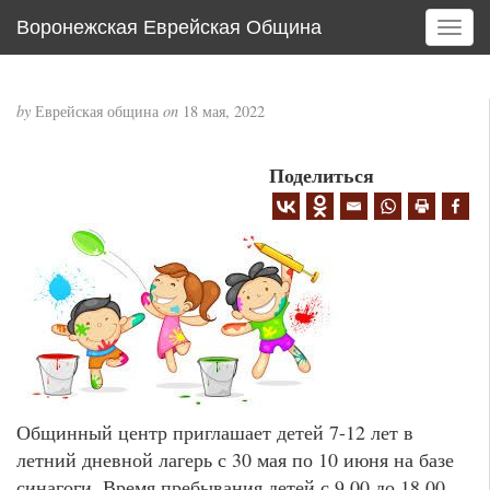
Воронежская Еврейская Община
T
o
g
g
by
Еврейская община
on
18 мая, 2022
l
e
Поделиться
n
a
v
i
g
a
t
i
o
n
Общинный центр приглашает детей 7-12 лет в
летний дневной лагерь с 30 мая по 10 июня на базе
синагоги. Время пребывания детей с 9.00 до 18.00,