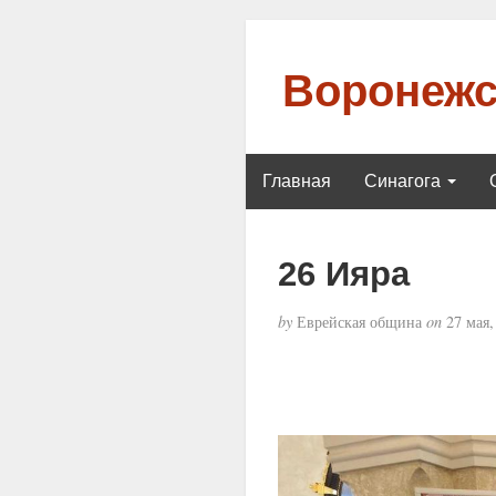
Воронежс
Главная
Синагога
26 Ияра
by
Еврейская община
on
27 мая,