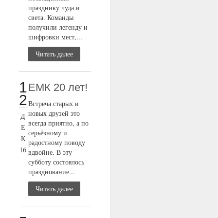
празднику чуда и
света. Команды
получили легенду и
шифровки мест,...
Читать далее
1
ЕМК 20 лет!
2
Встреча старых и
новых друзей это
Д
всегда приятно, а по
Е
серьёзному и
К
радостному поводу
16
вдвойне. В эту
субботу состоялось
празднование...
Читать далее