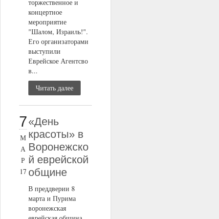
торжественное и
концертное
мероприятие
"Шалом, Израиль!".
Его организаторами
выступили
Еврейское Агентсво
в...
Читать далее
7
«День
красоты» в
М
Воронежско
А
й еврейской
Р
общине
17
В преддверии 8
марта и Пурима
воронежская
еврейская община