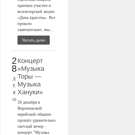
приняла участие в
волонтерской акции
«День красоты». Все
прошло
замечательно, мы...
Читать далее
2
Концерт
8
«Музыка
Торы —
Д
Музыка
Е
Хануки»
К
16
28 декабря в
Воронежской
еврейской общине
прошёл удивительно
светлый вечер -
концерт "Музыка