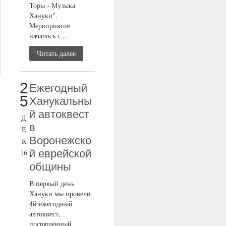
Торы - Музыка
Хануки".
Мероприятие
началось с...
Читать далее
2
Ежегодный
5
Ханукальны
й автоквест
Д
в
Е
Воронежско
К
й еврейской
16
общины
В первый день
Хануки мы провели
4й ежегодный
автоквест,
посвящённый