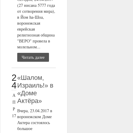
(27 нисана 5777 года
от сотворения мира),
в Йом ha-Шоа,
воронежская
еврейская
религиозная община
"ВЕРО" провела в
молельном...
Читать далее
2
«Шалом,
4
Израиль!» в
«Доме
А
Актёра»
П
Р
Вчера, 23.04.2017 в
17
воронежском Доме
Актера состоялось
большое