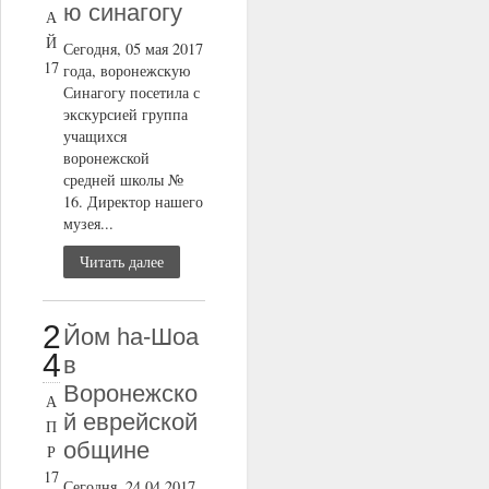
ю синагогу
А
Й
Сегодня, 05 мая 2017
17
года, воронежскую
Синагогу посетила с
экскурсией группа
учащихся
воронежской
средней школы №
16. Директор нашего
музея...
Читать далее
2
Йом ha-Шоа
4
в
Воронежско
А
й еврейской
П
общине
Р
17
Сегодня, 24.04.2017