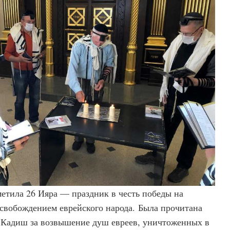
етила 26 Ияра — праздник в честь победы на
свобождением еврейского народа. Была прочитана
Кадиш за возвышение душ евреев, уничтоженных в