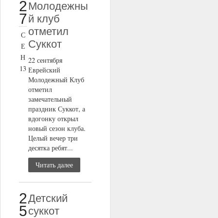
2
Молодежны
7
й клуб
отметил
С
Суккот
Е
Н
22 сентября
13
Еврейский
Молодежный Клуб
отметил
замечательный
праздник Суккот, а
вдогонку открыл
новый сезон клуба.
Целый вечер три
десятка ребят...
Читать далее
2
Детский
5
суккот