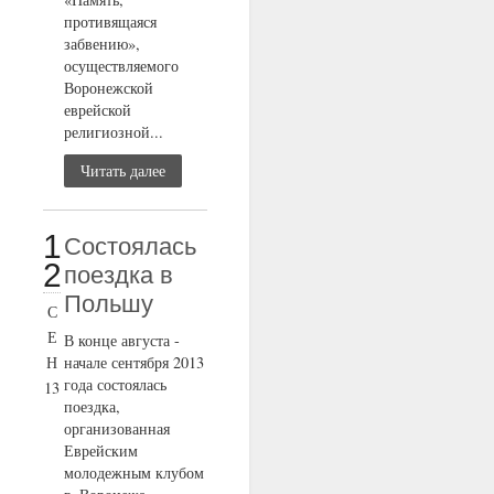
противящаяся
забвению»,
осуществляемого
Воронежской
еврейской
религиозной...
Читать далее
1
Состоялась
2
поездка в
Польшу
С
Е
В конце августа -
Н
начале сентября 2013
года состоялась
13
поездка,
организованная
Еврейским
молодежным клубом