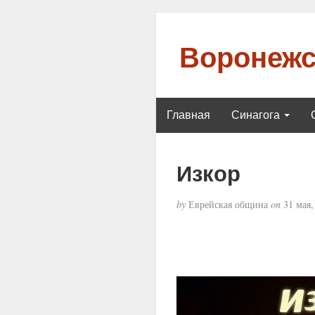
Воронежс
Главная
Синагога
Изкор
by
Еврейская община
on
31 мая,