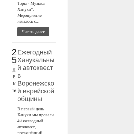
Торы - Музыка
Хануки".
Мероприятие
началось с...
Читать далее
2
Ежегодный
5
Ханукальны
й автоквест
Д
в
Е
Воронежско
К
й еврейской
16
общины
В первый день
Хануки мы провели
4й ежегодный
автоквест,
посвящённый