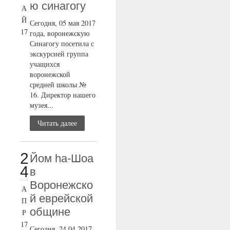
ю синагогу
А
Й
Сегодня, 05 мая 2017
17
года, воронежскую
Синагогу посетила с
экскурсией группа
учащихся
воронежской
средней школы №
16. Директор нашего
музея...
Читать далее
2
Йом ha-Шоа
4
в
Воронежско
А
й еврейской
П
общине
Р
17
Сегодня, 24.04.2017