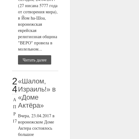
(27 нисана 5777 года
от сотворения мира),
в Йом ha-Шоа,
воронежская
еврейская
религиозная община
"ВЕРО" провела в
молельном...
Читать далее
2
«Шалом,
4
Израиль!» в
«Доме
А
Актёра»
П
Р
Вчера, 23.04.2017 в
17
воронежском Доме
Актера состоялось
большое