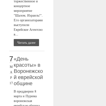
торжественное и
концертное
мероприятие
"Шалом, Израиль!".
Его организаторами
выступили
Еврейское Агентсво
в...
Читать далее
7
«День
красоты» в
М
Воронежско
А
й еврейской
Р
общине
17
В преддверии 8
марта и Пурима
воронежская
еврейская община