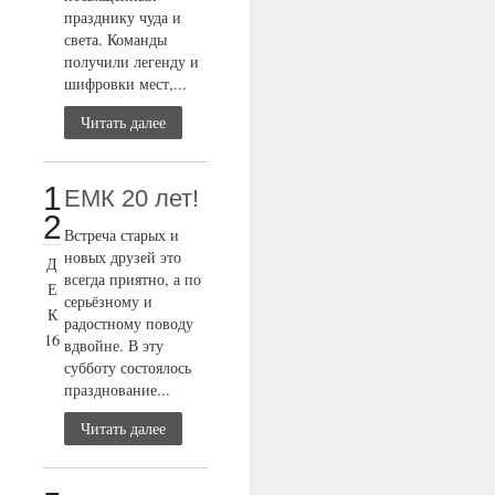
празднику чуда и
света. Команды
получили легенду и
шифровки мест,...
Читать далее
1
ЕМК 20 лет!
2
Встреча старых и
новых друзей это
Д
всегда приятно, а по
Е
серьёзному и
К
радостному поводу
16
вдвойне. В эту
субботу состоялось
празднование...
Читать далее