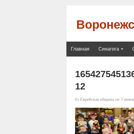
Воронежс
Главная
Синагога
16542754513
12
by
Еврейская община
on
3 июня,