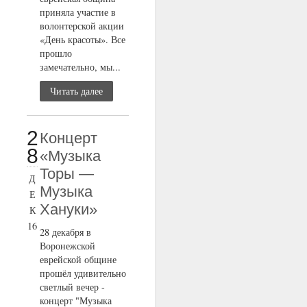
приняла участие в
волонтерской акции
«День красоты». Все
прошло
замечательно, мы...
Читать далее
2
Концерт
8
«Музыка
Торы —
Д
Музыка
Е
Хануки»
К
16
28 декабря в
Воронежской
еврейской общине
прошёл удивительно
светлый вечер -
концерт "Музыка