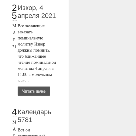
2
Изкор, 4
5
апреля 2021
М
Все желающие
заказать
А
поминальную
Р
молитву Изкор
21
должны помнить,
что ближайшее
чтение поминальной
молитвы 4 апреля в
11:00 в молельном
зале...
Читать далее
4
Календарь
5781
М
А
Вот он
Р
долгожданный