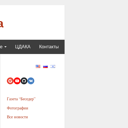
а
ще
ЦДАКА
Контакты
Газета “Беседер”
Фотографии
Все новости