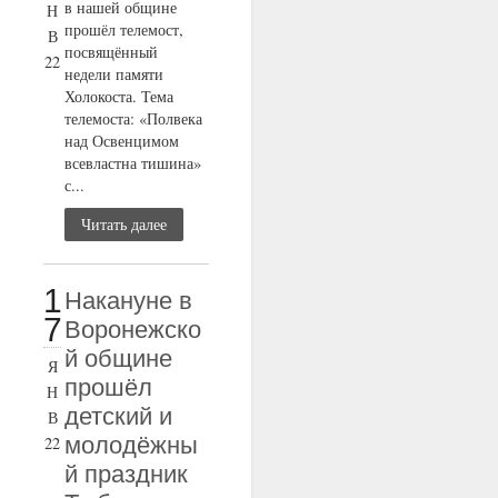
в нашей общине
Н
прошёл телемост,
В
посвящённый
22
недели памяти
Холокоста. Тема
телемоста: «Полвека
над Освенцимом
всевластна тишина»
с...
Читать далее
1
Накануне в
7
Воронежско
й общине
Я
прошёл
Н
детский и
В
молодёжны
22
й праздник