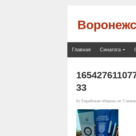
Воронежс
Главная
Синагога
16542761107
33
by
Еврейская община
on
3 июня,