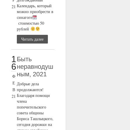
Календарь, который
21
можно приобрести в
синагоге
стоимостью 50
рублей
Читать далее
1
Быть
6
неравнодуш
ным, 2021
Ф
Е
Добрые дела
В
продолжаются!
Благодаря помощи
21
члена
попечительского
совета общины
Бориса Ташлыцкого,
сегодня дорожки на