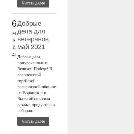
Читать далее
6
Добрые
дела для
М
ветеранов,
А
май 2021
Й
21
Добрые дела,
приуроченные к
Великой Победе! В
воронежской
еврейской
религиозной общине
(г. Воронеж и п.
Высокий) прошла
раздача продуктовых
наборов...
Читать далее