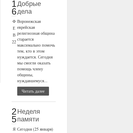
1
Добрые
6
дела
Ф
Воронежская
еврейская
Е
религиозная община
В
старается
22
максимально помочь
тем, кто в этом
нуждается. Сегодня
мы смогли оказать
помощь члену
общины,
нуждавшемуся...
Читать далее
2
Неделя
5
памяти
Я
Сегодня (25 января)