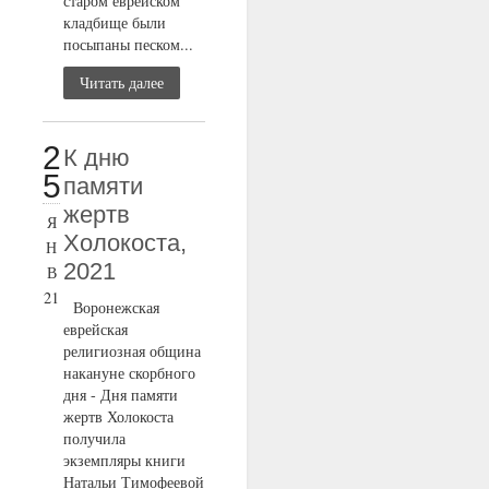
старом еврейском
кладбище были
посыпаны песком...
Читать далее
2
К дню
5
памяти
жертв
Я
Холокоста,
Н
2021
В
21
Воронежская
еврейская
религиозная община
накануне скорбного
дня - Дня памяти
жертв Холокоста
получила
экземпляры книги
Натальи Тимофеевой