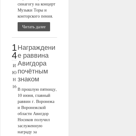
синагогу на концерт
Музыки Торы и
конторского пения.
Читать далее
1
Награждени
4
е раввина
Авигдора
И
почётным
Ю
знаком
Н
16
В прошлую пятницу,
10 июня, главный
раввин г. Воронежа
и Воронежской
области Авигдор
Носиков получил
заслуженную
награду за