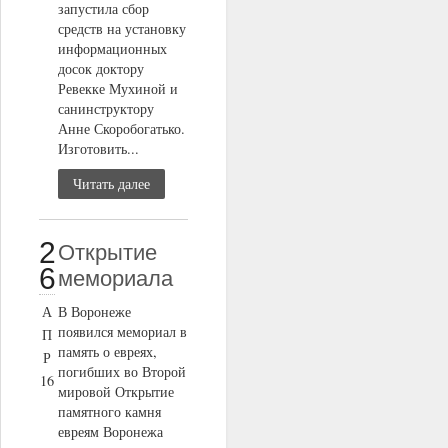
запустила сбор
средств на установку
информационных
досок доктору
Ревекке Мухиной и
санинструктору
Анне Скоробогатько.
Изготовить...
Читать далее
2
Открытие
6
мемориала
А
В Воронеже
появился мемориал в
П
память о евреях,
Р
погибших во Второй
16
мировой Открытие
памятного камня
евреям Воронежа