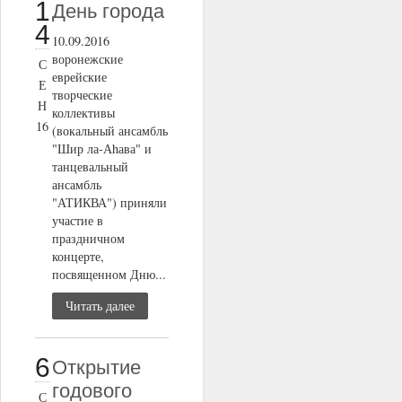
1
День города
4
10.09.2016
воронежские
С
еврейские
Е
творческие
Н
коллективы
16
(вокальный ансамбль
"Шир ла-Аhава" и
танцевальный
ансамбль
"АТИКВА") приняли
участие в
праздничном
концерте,
посвященном Дню...
Читать далее
6
Открытие
годового
С