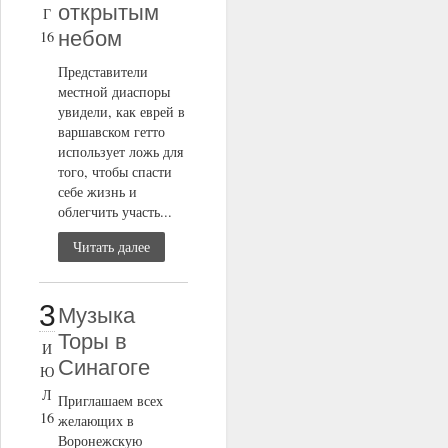
открытым
Г
небом
16
Представители
местной диаспоры
увидели, как еврей в
варшавском гетто
использует ложь для
того, чтобы спасти
себе жизнь и
облегчить участь...
Читать далее
3
Музыка
Торы в
И
Синагоге
Ю
Л
Приглашаем всех
16
желающих в
Воронежскую