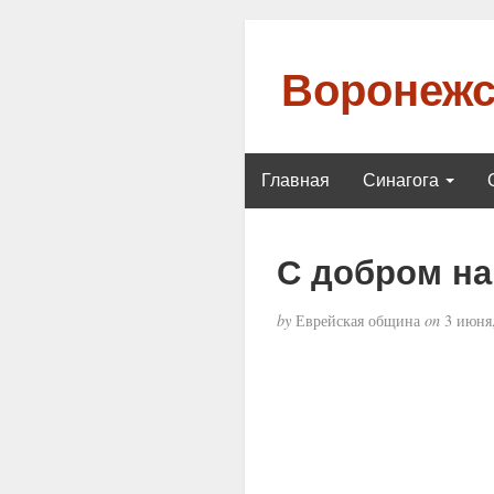
Воронежс
Главная
Синагога
С добром на
by
Еврейская община
on
3 июня,