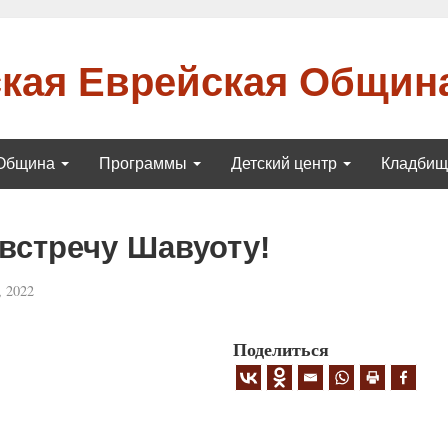
кая Еврейская Общин
Община
Программы
Детский центр
Кладби
встречу Шавуоту!
 2022
Поделиться