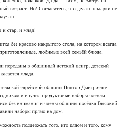
 , конечно, подарков. Да-да — всем, несмотря на
ый возраст. Но! Согласитесь, что делать подарки не
олучать.
 и стар, и млад!
тся без красиво накрытого стола, на котором всегда
приготовленные, любимые всей семьёй блюда.
и переданы в общинный детский центр, детский
 касается млада.
онежской еврейской общины Виктор Дмитриевич
аздником и вручил продуктовые наборы членам
ись без внимания и члены общины посёлка Высокий,
авили наборы прямо на дом.
можность поддержать того, кто рядом и того, кому