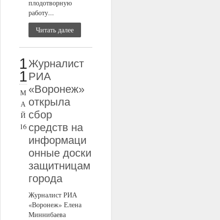
плодотворную
работу...
Читать далее
1
Журналист
1
РИА
«Воронеж»
М
открыла
А
сбор
Й
средств на
16
информаци
онные доски
защитницам
города
Журналист РИА
«Воронеж» Елена
Миннибаева