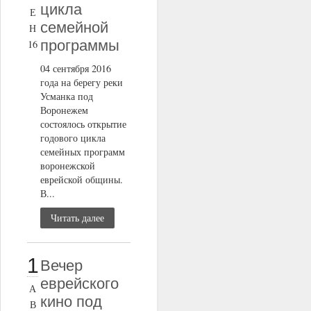
цикла
Е
семейной
Н
программы
16
04 сентября 2016
года на берегу реки
Усманка под
Воронежем
состоялось открытие
годового цикла
семейных программ
воронежской
еврейской общины.
В...
Читать далее
1
Вечер
еврейского
А
кино под
В