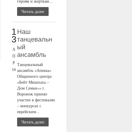
героям и жертвам...
Читать далее
1
Наш
3
танцевальн
ый
А
ансамбль
П
Р
Танцевальный
16
ансамбль «Атиква»
Общинного центра
«Бейт Мишпаха –
Дом Семьи»» г.
Воронеж принял
участие в фестивалях
– конкурсах с
еврейским...
Читать далее