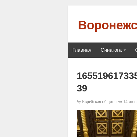
Воронежс
Главная
Синагога
16551961733
39
by
Еврейская община
on
14 июня