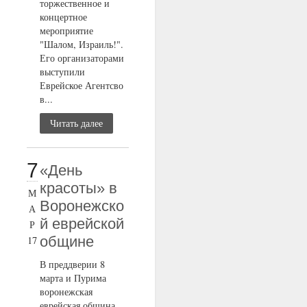
торжественное и
концертное
мероприятие
"Шалом, Израиль!".
Его организаторами
выступили
Еврейское Агентсво
в...
Читать далее
7
«День
красоты» в
М
Воронежско
А
й еврейской
Р
общине
17
В преддверии 8
марта и Пурима
воронежская
еврейская община