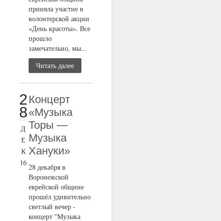
приняла участие в
волонтерской акции
«День красоты». Все
прошло
замечательно, мы...
Читать далее
2
Концерт
8
«Музыка
Торы —
Д
Музыка
Е
Хануки»
К
16
28 декабря в
Воронежской
еврейской общине
прошёл удивительно
светлый вечер -
концерт "Музыка