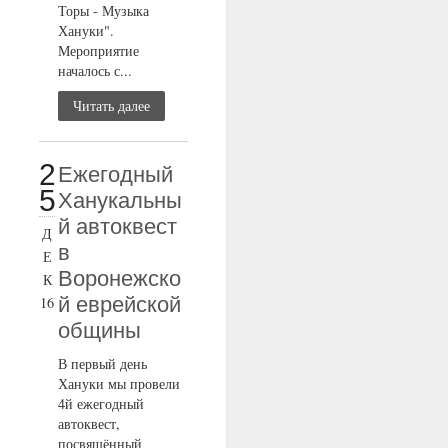
Торы - Музыка
Хануки".
Мероприятие
началось с...
Читать далее
2
Ежегодный
5
Ханукальны
й автоквест
Д
в
Е
Воронежско
К
й еврейской
16
общины
В первый день
Хануки мы провели
4й ежегодный
автоквест,
посвящённый