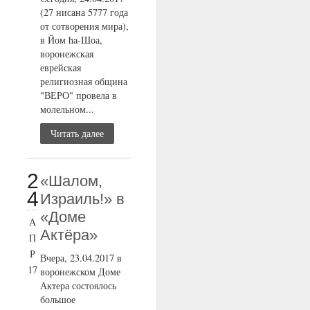
(27 нисана 5777 года
от сотворения мира),
в Йом ha-Шоа,
воронежская
еврейская
религиозная община
"ВЕРО" провела в
молельном...
Читать далее
2
«Шалом,
4
Израиль!» в
«Доме
А
Актёра»
П
Р
Вчера, 23.04.2017 в
17
воронежском Доме
Актера состоялось
большое