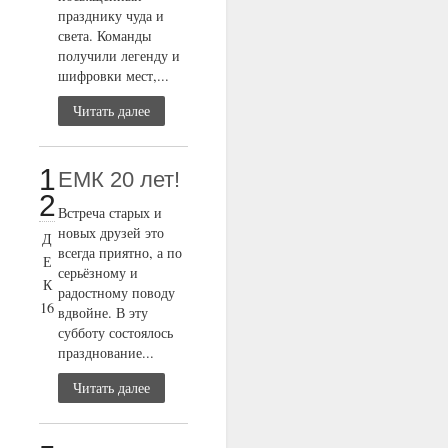
празднику чуда и
света. Команды
получили легенду и
шифровки мест,...
Читать далее
1
ЕМК 20 лет!
2
Встреча старых и
новых друзей это
Д
всегда приятно, а по
Е
серьёзному и
К
радостному поводу
16
вдвойне. В эту
субботу состоялось
празднование...
Читать далее