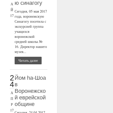
ю синагогу
А
Й
Сегодня, 05 мая 2017
17
года, воронежскую
Синагогу посетила с
экскурсией группа
учащихся
воронежской
средней школы №
16. Директор нашего
музея...
Читать далее
2
Йом ha-Шоа
4
в
Воронежско
А
й еврейской
П
общине
Р
17
Сегодня, 24.04.2017