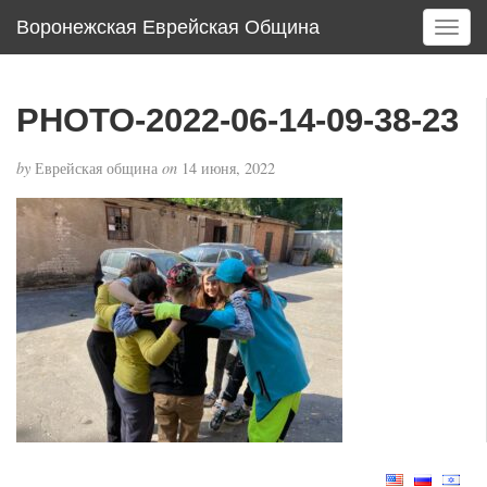
Воронежская Еврейская Община
T
o
g
g
PHOTO-2022-06-14-09-38-23
l
e
by
Еврейская община
on
14 июня, 2022
n
a
v
i
g
a
t
i
o
n