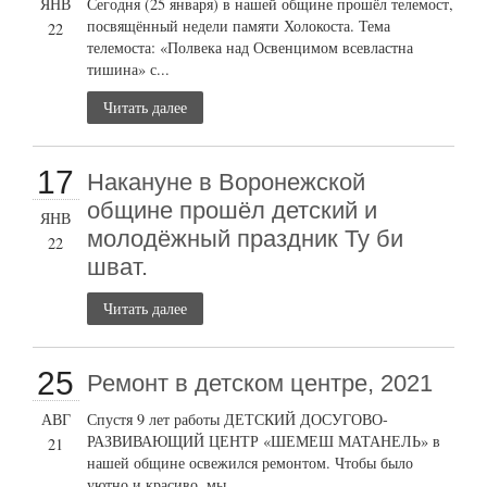
ЯНВ
Сегодня (25 января) в нашей общине прошёл телемост,
посвящённый недели памяти Холокоста. Тема
22
телемоста: «Полвека над Освенцимом всевластна
тишина» с...
Читать далее
17
Накануне в Воронежской
общине прошёл детский и
ЯНВ
молодёжный праздник Ту би
22
шват.
Читать далее
25
Ремонт в детском центре, 2021
АВГ
Спустя 9 лет работы ДЕТСКИЙ ДОСУГОВО-
РАЗВИВАЮЩИЙ ЦЕНТР «ШЕМЕШ МАТАНЕЛЬ» в
21
нашей общине освежился ремонтом. Чтобы было
уютно и красиво, мы...