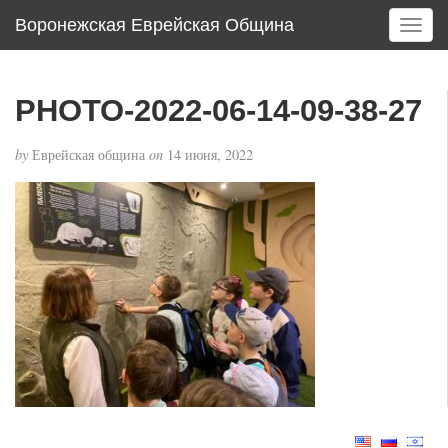
Воронежская Еврейская Община
T
o
g
g
PHOTO-2022-06-14-09-38-27
l
e
by
Еврейская община
on
14 июня, 2022
n
a
v
i
g
a
t
i
o
n