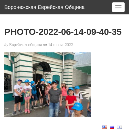
Воронежская Еврейская Община
T
o
g
g
PHOTO-2022-06-14-09-40-35
l
e
by
Еврейская община
on
14 июня, 2022
n
a
v
i
g
a
t
i
o
n