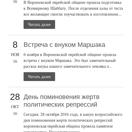
16
В Воронежской еврейской общине прошла подготовка
к Всемирному Шаббату. После отделения халы от теста
все желающие смогли поучаствовать в изготовлении...
Читать далее
8
Встреча с внуком Маршака
НОЯ
6 ноября в Воронежской еврейской общине прошла
встреча с внуком Маршака. Это был замечательный
16
рассказ внука нашего замечательного земляка о...
Читать далее
28
День поминовения жертв
политических репрессий
ОКТ
16
Сегодня, 28 октября 2016 года, в канун всероссийского
дня поминовения жертв политических репрессий
воронежская еврейская община провела памятное
мероприятие. Присутствующие...