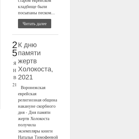
старом еврейском
кладбище были
посыпаны песком...
Читать далее
2
К дню
5
памяти
жертв
Я
Холокоста,
Н
2021
В
21
Воронежская
еврейская
религиозная община
накануне скорбного
дня - Дня памяти
жертв Холокоста
получила
экземпляры книги
Натальи Тимофеевой