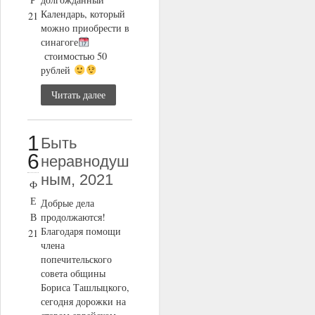
Календарь, который
21
можно приобрести в
синагоге
стоимостью 50
рублей
Читать далее
1
Быть
6
неравнодуш
ным, 2021
Ф
Е
Добрые дела
В
продолжаются!
Благодаря помощи
21
члена
попечительского
совета общины
Бориса Ташлыцкого,
сегодня дорожки на