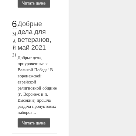
Читать далее
6
Добрые
дела для
М
ветеранов,
А
май 2021
Й
21
Добрые дела,
приуроченные к
Великой Победе! В
воронежской
еврейской
религиозной общине
(г. Воронеж и п.
Высокий) прошла
раздача продуктовых
наборов...
Читать далее