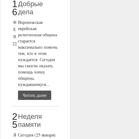
1
Добрые
6
дела
Ф
Воронежская
еврейская
Е
религиозная община
В
старается
22
максимально помочь
тем, кто в этом
нуждается. Сегодня
мы смогли оказать
помощь члену
общины,
нуждавшемуся...
Читать далее
2
Неделя
5
памяти
Я
Сегодня (25 января)