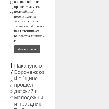
в нашей общине
Н
прошёл телемост,
В
посвящённый
22
недели памяти
Холокоста. Тема
телемоста: «Полвека
над Освенцимом
всевластна тишина»
с...
Читать далее
1
Накануне в
7
Воронежско
й общине
Я
прошёл
Н
детский и
В
молодёжны
22
й праздник