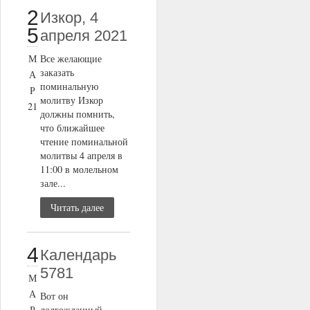
2
Изкор, 4
5
апреля 2021
М
Все желающие
заказать
А
поминальную
Р
молитву Изкор
21
должны помнить,
что ближайшее
чтение поминальной
молитвы 4 апреля в
11:00 в молельном
зале...
Читать далее
4
Календарь
5781
М
А
Вот он
Р
долгожданный