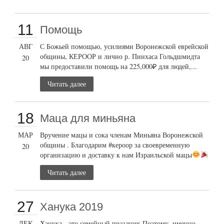
11
Помощь
АВГ
С Божьей помощью, усилиями Воронежской еврейской
общины, КЕРООР и лично р. Пинхаса Гольдшмидта
20
мы предоставили помощь на 225,000₽ для людей,...
Читать далее
18
Маца для миньяна
МАР
Вручение мацы и сока членам Миньяна Воронежской
общины . Благодарим #кероор за своевременную
20
организацию и доставку к нам Израильской мацы
Читать далее
27
Ханука 2019
ДЕК
Ханука - это семейный праздник Поэтому, именно