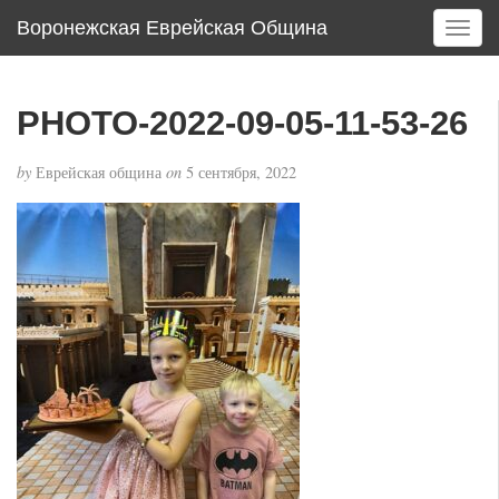
Воронежская Еврейская Община
T
o
g
g
PHOTO-2022-09-05-11-53-26
l
e
by
Еврейская община
on
5 сентября, 2022
n
a
v
i
g
a
t
i
o
n