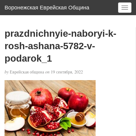
Воронежская Еврейская Община
T
o
g
g
prazdnichnyie-naboryi-k-
l
e
rosh-ashana-5782-v-
n
a
podarok_1
v
i
by
Еврейская община
on
19 сентября, 2022
g
a
t
i
o
n