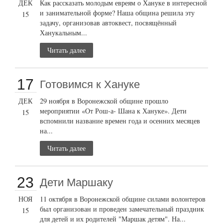
ДЕК
Как рассказать молодым евреям о Хануке в интересной
и занимательной форме? Наша община решила эту
15
задачу, организовав автоквест, посвящённый
Ханукальным...
Читать далее
17
Готовимся к Хануке
ДЕК
29 ноября в Воронежской общине прошло
мероприятии «От Рош-а- Шана к Хануке». Дети
15
вспомнили название времен года и осенних месяцев
на...
Читать далее
23
Дети Маршаку
НОЯ
11 октября в Воронежской общине силами волонтеров
был организован и проведен замечательный праздник
15
для детей и их родителей "Маршак детям". На...