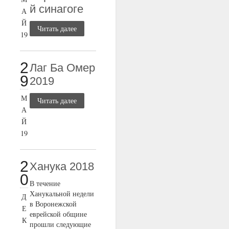
й синагоге
А
Й
Читать далее
19
2
Лаг Ба Омер
9
2019
М
Читать далее
А
Й
19
2
Ханука 2018
0
В течение
Ханукальной недели
Д
в Воронежской
Е
еврейской общине
К
прошли следующие