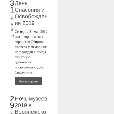
3
День
1
Спасения и
Освобожден
М
ия 2019
А
Й
Сегодня, 31 мая 2019
19
года, воронежская
еврейская Община
провела у мемориала
на площади Победы
памятную
церемонию,
посвященную Дню
Спасения и...
Читать далее
2
Ночь музеев
9
2019 в
Воронежско
М