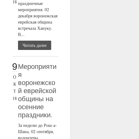
18
праздничные
мероприятия. 02
декабря воронежская
еврейская община
встречала Хануку.
В...
Читать далее
9
Мероприяти
я
О
воронежско
К
й еврейской
Т
общины на
18
осенние
праздники.
За неделю до Рош-а-
Шана, 02 сентября,
волонтеры,