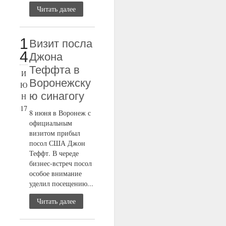
Читать далее
1
Визит посла
4
Джона
Теффта в
И
Воронежску
Ю
ю синагогу
Н
17
8 июня в Воронеж с
официальным
визитом прибыл
посол США Джон
Теффт. В череде
бизнес-встреч посол
особое внимание
уделил посещению...
Читать далее