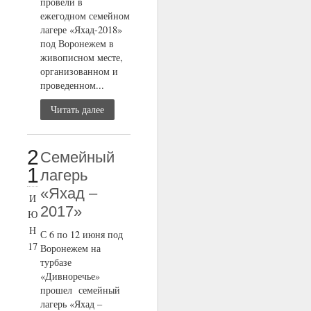
провели в
ежегодном семейном
лагере «Яхад-2018»
под Воронежем в
живописном месте,
организованном и
проведенном...
Читать далее
2
Семейный
1
лагерь
«Яхад –
И
2017»
Ю
Н
С 6 по 12 июня под
17
Воронежем на
турбазе
«Дивноречье»
прошел семейный
лагерь «Яхад –