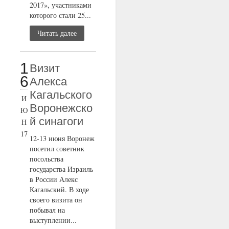
2017», участниками
которого стали 25...
Читать далее
1
Визит
6
Алекса
Кагальского
И
Воронежско
Ю
й синагоги
Н
17
12-13 июня Воронеж
посетил советник
посольства
государства Израиль
в России Алекс
Кагальский. В ходе
своего визита он
побывал на
выступлении...