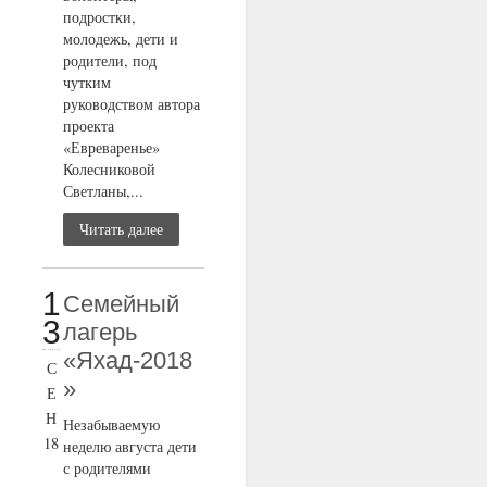
подростки,
молодежь, дети и
родители, под
чутким
руководством автора
проекта
«Евреваренье»
Колесниковой
Светланы,...
Читать далее
1
Семейный
3
лагерь
«Яхад-2018
С
»
Е
Н
Незабываемую
18
неделю августа дети
с родителями