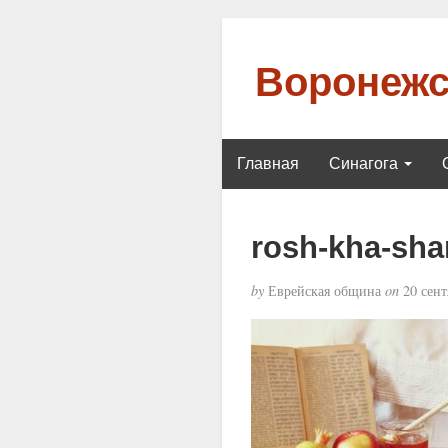
Воронежс
Главная
Синагога
rosh-kha-sha
by
Еврейская община
on
20 сент