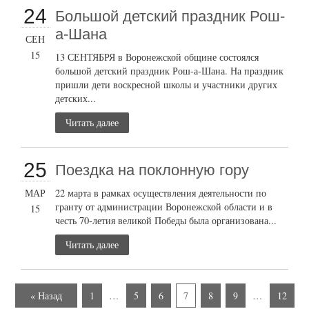
24
Большой детский праздник Рош-
а-Шана
СЕН
15
13 СЕНТЯБРЯ в Воронежской общине состоялся
большой детский праздник Рош-а-Шана. На праздник
пришли дети воскресной школы и участники других
детских...
Читать далее
25
Поездка на поклонную гору
МАР
22 марта в рамках осуществления деятельности по
гранту от администрации Воронежской области и в
15
честь 70-летия великой Победы была организована...
Читать далее
« Назад
1
…
5
6
7
8
9
…
12