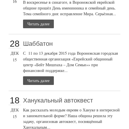
16
В воскресенье в синагоге, в Воронежской еврейской
общине прошёл День именинника и семейный день.
Тема семейного дня: исправление Мира. Серьёзная...
Читать далее
28
Шаббатон
ДЕК
С 11 по 13 декабря 2015 года Воронежская городская
общественная организация «Еврейский общинный
15
центр «Бейт Мишпаха – Дом Семьи»» при
финансовой поддержке...
Читать далее
18
Ханукальный автоквест
ДЕК
Как рассказать молодым евреям о Хануке в интересной
и занимательной форме? Наша община решила эту
15
задачу, организовав автоквест, посвящённый
Ханукальным...