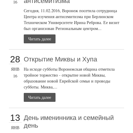
антисемитизма
16
Сегодня, 11.02.2016, Воронеж посетила сотрудница
Центра изучения антисемитизма при Берлинском
Техническом Университете Ирина Реброва. Ее визит
был организован Региональным центром...
Читать далее
28
Открытие Миквы и Хупа
ЯНВ
На исходе субботы Воронежская община отметила
тройное торжество - открытие новой Миквы,
16
образование новой Еврейской семьи и проводы
субботы. Миква,...
Читать далее
13
День именинника и семейный
день
ЯНВ