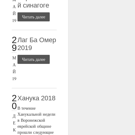
й синагоге
А
Й
Читать далее
19
2
Лаг Ба Омер
9
2019
М
Читать далее
А
Й
19
2
Ханука 2018
0
В течение
Ханукальной недели
Д
в Воронежской
Е
еврейской общине
К
прошли следующие