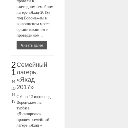
провели в
ежегодном семейном
лагере «Яхад-2018»
под Воронежем в
живописном месте,
организованном и
проведенном...
Читать далее
2
Семейный
1
лагерь
«Яхад –
И
2017»
Ю
Н
С 6 по 12 июня под
17
Воронежем на
турбазе
«Дивноречье»
прошел семейный
лагерь «Яхад –