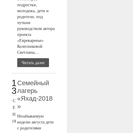
подростки,
молодежь, дети и
родители, под
чутким
руководством автора
проекта
«Евреваренье»
Колесниковой
Светланы,...
Читать далее
1
Семейный
3
лагерь
«Яхад-2018
С
»
Е
Н
Незабываемую
18
неделю августа дети
с родителями