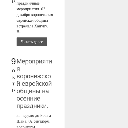
18
праздничные
мероприятия. 02
декабря воронежская
еврейская община
встречала Хануку.
В...
Читать далее
9
Мероприяти
я
О
воронежско
К
й еврейской
Т
общины на
18
осенние
праздники.
За неделю до Рош-а-
Шана, 02 сентября,
волонтеры,