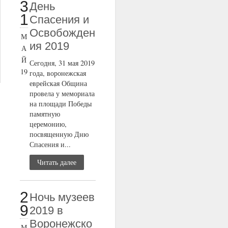
3
День
1
Спасения и
Освобожден
М
ия 2019
А
Й
Сегодня, 31 мая 2019
19
года, воронежская
еврейская Община
провела у мемориала
на площади Победы
памятную
церемонию,
посвященную Дню
Спасения и...
Читать далее
2
Ночь музеев
9
2019 в
Воронежско
М