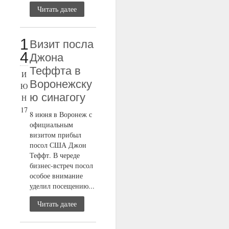
Читать далее
1
Визит посла
4
Джона
Теффта в
И
Воронежску
Ю
ю синагогу
Н
17
8 июня в Воронеж с
официальным
визитом прибыл
посол США Джон
Теффт. В череде
бизнес-встреч посол
особое внимание
уделил посещению...
Читать далее