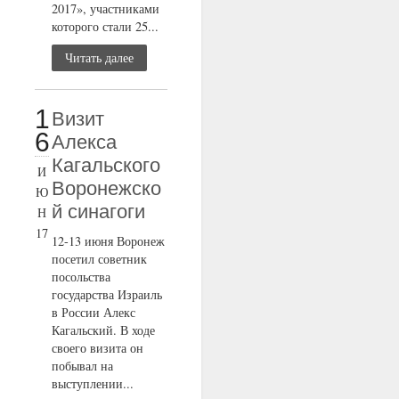
2017», участниками
которого стали 25...
Читать далее
1
Визит
6
Алекса
Кагальского
И
Воронежско
Ю
й синагоги
Н
17
12-13 июня Воронеж
посетил советник
посольства
государства Израиль
в России Алекс
Кагальский. В ходе
своего визита он
побывал на
выступлении...