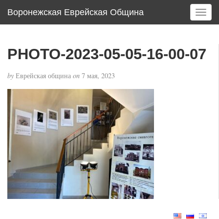
Воронежская Еврейская Община
T
o
g
g
PHOTO-2023-05-05-16-00-07
l
e
by
Еврейская община
on
7 мая, 2023
n
a
v
i
g
a
t
i
o
n