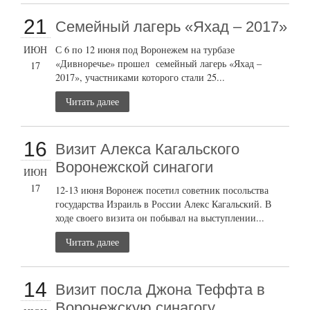
21
Семейный лагерь «Яхад – 2017»
ИЮН
С 6 по 12 июня под Воронежем на турбазе
«Дивноречье» прошел семейный лагерь «Яхад –
17
2017», участниками которого стали 25...
Читать далее
16
Визит Алекса Кагальского
Воронежской синагоги
ИЮН
17
12-13 июня Воронеж посетил советник посольства
государства Израиль в России Алекс Кагальский. В
ходе своего визита он побывал на выступлении...
Читать далее
14
Визит посла Джона Теффта в
Воронежскую синагогу