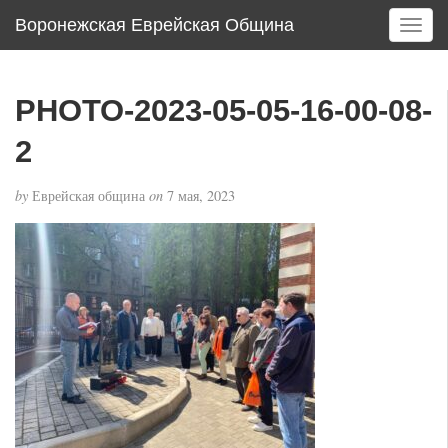
Воронежская Еврейская Община
T
o
g
g
PHOTO-2023-05-05-16-00-08-
l
e
2
n
a
by
Еврейская община
on
7 мая, 2023
v
i
g
a
t
i
o
n