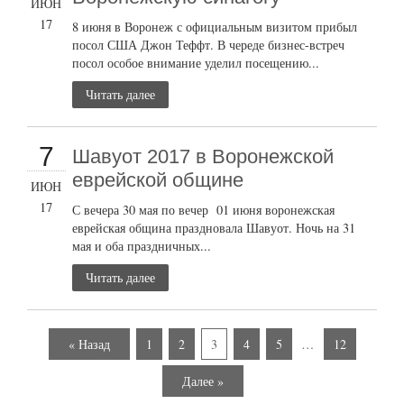
ИЮН
17
8 июня в Воронеж с официальным визитом прибыл
посол США Джон Теффт. В череде бизнес-встреч
посол особое внимание уделил посещению...
Читать далее
7
Шавуот 2017 в Воронежской
еврейской общине
ИЮН
17
С вечера 30 мая по вечер 01 июня воронежская
еврейская община праздновала Шавуот. Ночь на 31
мая и оба праздничных...
Читать далее
« Назад
1
2
3
4
5
…
12
Далее »