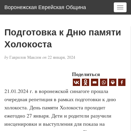
Воронежская Еврейская Община
T
o
g
g
Подготовка к Дню памяти
l
e
Холокоста
n
a
by
Гаврилов Максим
on
22 января, 2024
v
i
g
Поделиться
a
t
21.01.2024 г. в воронежской синагоге прошла
i
o
очередная репетиция в рамках подготовки к дню
n
холокоста. День памяти Холокоста проходит
ежегодно 27 января. Дети и родители разучили
инсценировки и выступления для показа на