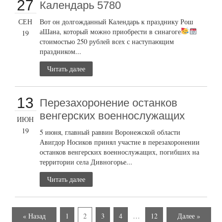
27
Календарь 5780
СЕН
Вот он долгожданный Календарь к празднику Рош
аШана, который можно приобрести в синагоге
19
стоимостью 250 рублей всех с наступающим
праздником...
Читать далее
13
Перезахоронение останков
венгерских военнослужащих
ИЮН
19
5 июня, главный раввин Воронежской области
Авигдор Носиков принял участие в перезахоронении
останков венгерских военнослужащих, погибших на
территории села Дивногорье...
Читать далее
« Назад
1
2
3
4
…
12
Далее »