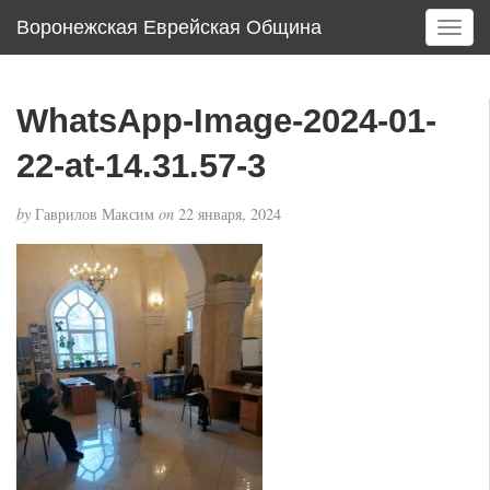
Воронежская Еврейская Община
T
o
g
g
WhatsApp-Image-2024-01-
l
e
22-at-14.31.57-3
n
a
by
Гаврилов Максим
on
22 января, 2024
v
i
g
a
t
i
o
n