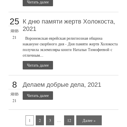
Читать далее
25
К дню памяти жертв Холокоста,
2021
ЯНВ
21
Воронежская еврейская религиозная община
накануне скорбного дня - Дня памяти жертв Холокоста
получила экземпляры книги Натальи Тимофеевой с
отличным...
Читать далее
8
Делаем добрые дела, 2021
ЯНВ
Читать далее
21
1
2
3
…
12
Далее »