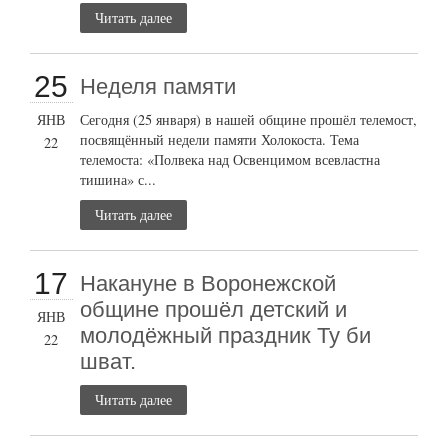
Читать далее
25
Неделя памяти
ЯНВ
Сегодня (25 января) в нашей общине прошёл телемост,
посвящённый недели памяти Холокоста. Тема
22
телемоста: «Полвека над Освенцимом всевластна
тишина» с...
Читать далее
17
Накануне в Воронежской
общине прошёл детский и
ЯНВ
молодёжный праздник Ту би
22
шват.
Читать далее