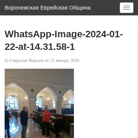
Воронежская Еврейская Община
T
o
g
g
WhatsApp-Image-2024-01-
l
e
22-at-14.31.58-1
n
a
by
Гаврилов Максим
on
22 января, 2024
v
i
g
a
t
i
o
n