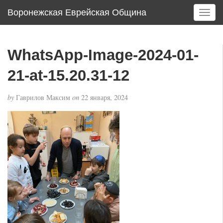
Воронежская Еврейская Община
T
o
g
g
WhatsApp-Image-2024-01-
l
e
21-at-15.20.31-12
n
a
by
Гаврилов Максим
on
22 января, 2024
v
i
g
a
t
i
o
n