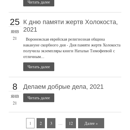
Читать далее
25
К дню памяти жертв Холокоста,
2021
ЯНВ
21
Воронежская еврейская религиозная община
накануне скорбного дня - Дня памяти жертв Холокоста
получила экземпляры книги Натальи Тимофеевой с
отличным...
Читать далее
8
Делаем добрые дела, 2021
ЯНВ
Читать далее
21
1
2
3
…
12
Далее »