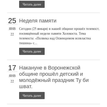
Читать далее
25
Неделя памяти
ЯНВ
Сегодня (25 января) в нашей общине прошёл телемост,
посвящённый недели памяти Холокоста. Тема
22
телемоста: «Полвека над Освенцимом всевластна
тишина» с...
Читать далее
17
Накануне в Воронежской
общине прошёл детский и
ЯНВ
молодёжный праздник Ту би
22
шват.
Читать далее