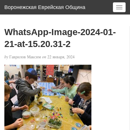
Воронежская Еврейская Община
T
o
g
g
WhatsApp-Image-2024-01-
l
e
21-at-15.20.31-2
n
a
by
Гаврилов Максим
on
22 января, 2024
v
i
g
a
t
i
o
n