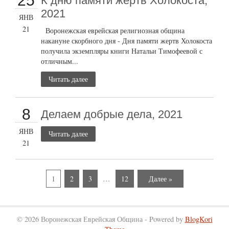
25
К дню памяти жертв Холокоста,
2021
ЯНВ
21
Воронежская еврейская религиозная община
накануне скорбного дня - Дня памяти жертв Холокоста
получила экземпляры книги Натальи Тимофеевой с
отличным...
Читать далее
8
Делаем добрые дела, 2021
ЯНВ
Читать далее
21
1
2
3
…
12
Далее »
© 2026 Воронежская Еврейская Община - Powered by
BlogKori