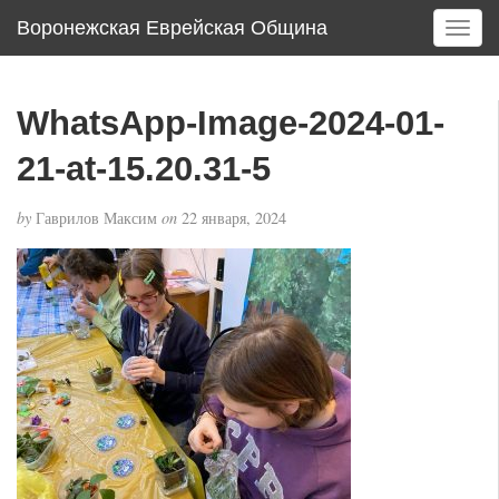
Воронежская Еврейская Община
T
o
g
g
WhatsApp-Image-2024-01-
l
e
21-at-15.20.31-5
n
a
by
Гаврилов Максим
on
22 января, 2024
v
i
g
a
t
i
o
n