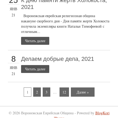
25
К дню памяти жертв Холокоста,
2021
ЯНВ
21
Воронежская еврейская религиозная община
накануне скорбного дня - Дня памяти жертв Холокоста
получила экземпляры книги Натальи Тимофеевой с
отличным...
Читать далее
8
Делаем добрые дела, 2021
ЯНВ
Читать далее
21
1
2
3
…
12
Далее »
© 2026 Воронежская Еврейская Община - Powered by
BlogKori