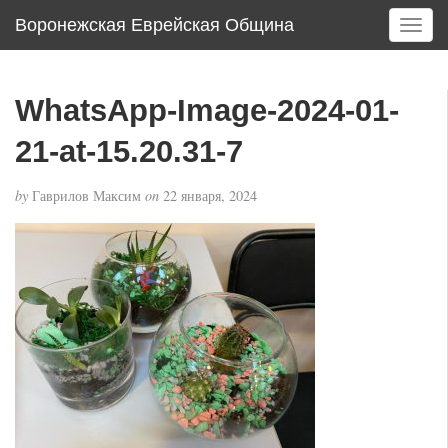
Воронежская Еврейская Община
T
o
g
g
WhatsApp-Image-2024-01-
l
e
21-at-15.20.31-7
n
a
by
Гаврилов Максим
on
22 января, 2024
v
i
g
a
t
i
o
n