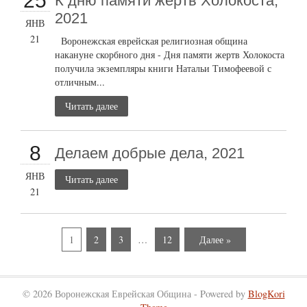
25
К дню памяти жертв Холокоста,
2021
ЯНВ
21
Воронежская еврейская религиозная община
накануне скорбного дня - Дня памяти жертв Холокоста
получила экземпляры книги Натальи Тимофеевой с
отличным...
Читать далее
8
Делаем добрые дела, 2021
ЯНВ
Читать далее
21
1
2
3
…
12
Далее »
© 2026 Воронежская Еврейская Община - Powered by
BlogKori