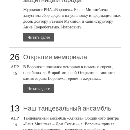
Журналист РИА «Воронеж» Елена Миннибаева
запустила сбор средств на установку информационных
досок доктору Ревекке Мухиной и санинструктору
Анне Скоробогатько. Изготовить...
Читать далее
26
Открытие мемориала
АПР
В Воронеже появился мемориал в память о евреях,
погибших во Второй мировой Открытие памятного
16
камня евреям Воронежа героям и жертвам...
Читать далее
13
Наш танцевальный ансамбль
АПР
Танцевальный ансамбль «Атиква» Общинного центра
«Бейт Мишпаха – Дом Семьи»» г. Воронеж принял
16
участие в фестивалях – конкурсах с еврейским...