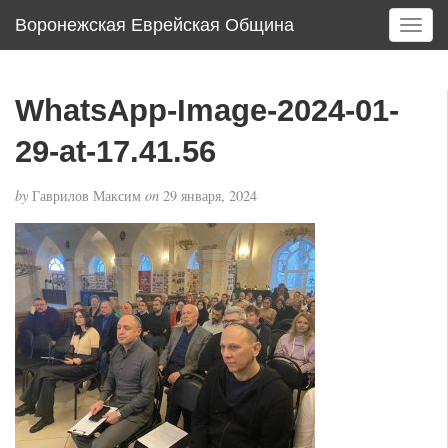
Воронежская Еврейская Община
T
o
g
g
WhatsApp-Image-2024-01-
l
e
29-at-17.41.56
n
a
by
Гаврилов Максим
on
29 января, 2024
v
i
g
a
t
i
o
n