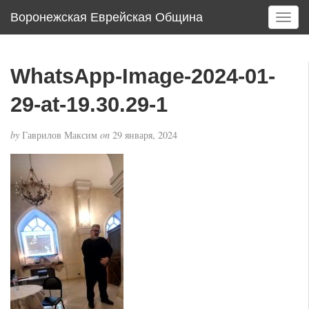
Воронежская Еврейская Община
T
o
g
g
WhatsApp-Image-2024-01-
l
e
29-at-19.30.29-1
n
a
by
Гаврилов Максим
on
29 января, 2024
v
i
g
a
t
i
o
n