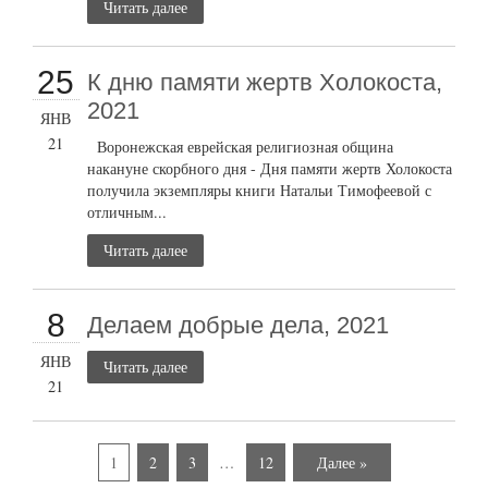
Читать далее
25
К дню памяти жертв Холокоста,
2021
ЯНВ
21
Воронежская еврейская религиозная община
накануне скорбного дня - Дня памяти жертв Холокоста
получила экземпляры книги Натальи Тимофеевой с
отличным...
Читать далее
8
Делаем добрые дела, 2021
ЯНВ
Читать далее
21
1
2
3
…
12
Далее »