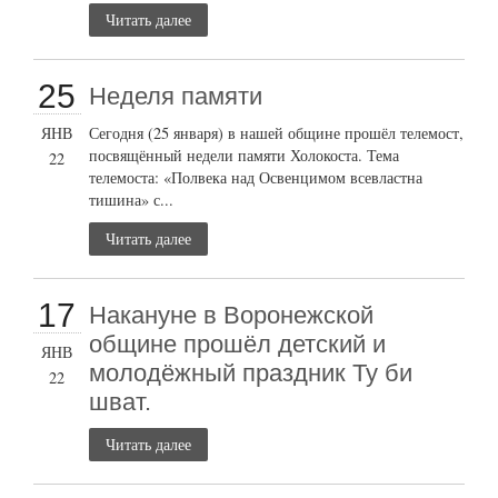
Читать далее
25
Неделя памяти
ЯНВ
Сегодня (25 января) в нашей общине прошёл телемост,
посвящённый недели памяти Холокоста. Тема
22
телемоста: «Полвека над Освенцимом всевластна
тишина» с...
Читать далее
17
Накануне в Воронежской
общине прошёл детский и
ЯНВ
молодёжный праздник Ту би
22
шват.
Читать далее