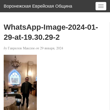
Воронежская Еврейская Община
T
o
g
g
WhatsApp-Image-2024-01-
l
e
29-at-19.30.29-2
n
a
by
Гаврилов Максим
on
29 января, 2024
v
i
g
a
t
i
o
n