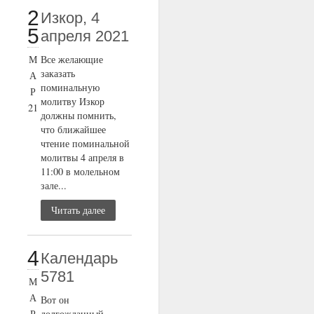
2
Изкор, 4
5
апреля 2021
М
Все желающие
заказать
А
поминальную
Р
молитву Изкор
21
должны помнить,
что ближайшее
чтение поминальной
молитвы 4 апреля в
11:00 в молельном
зале...
Читать далее
4
Календарь
5781
М
А
Вот он
Р
долгожданный