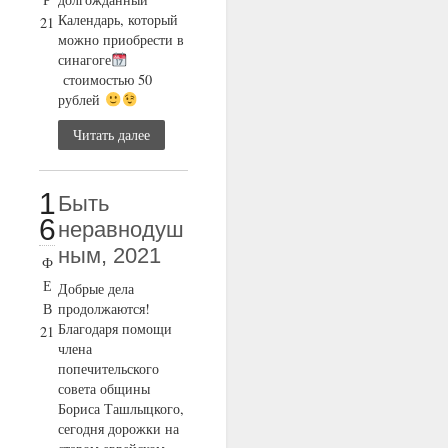
Календарь, который
21
можно приобрести в
синагоге
стоимостью 50
рублей
Читать далее
1
Быть
6
неравнодуш
ным, 2021
Ф
Е
Добрые дела
В
продолжаются!
Благодаря помощи
21
члена
попечительского
совета общины
Бориса Ташлыцкого,
сегодня дорожки на