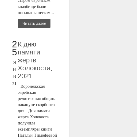
старом еврейском
кладбище были
посыпаны песком...
Читать далее
2
К дню
5
памяти
жертв
Я
Холокоста,
Н
2021
В
21
Воронежская
еврейская
религиозная община
накануне скорбного
дня - Дня памяти
жертв Холокоста
получила
экземпляры книги
Натальи Тимофеевой