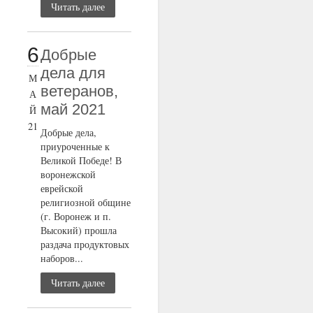
Читать далее
6
Добрые
дела для
М
ветеранов,
А
май 2021
Й
21
Добрые дела,
приуроченные к
Великой Победе! В
воронежской
еврейской
религиозной общине
(г. Воронеж и п.
Высокий) прошла
раздача продуктовых
наборов...
Читать далее