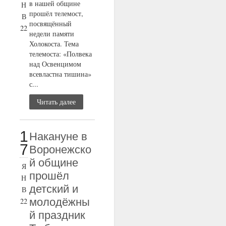
в нашей общине
Н
прошёл телемост,
В
посвящённый
22
недели памяти
Холокоста. Тема
телемоста: «Полвека
над Освенцимом
всевластна тишина»
с...
Читать далее
1
Накануне в
7
Воронежско
й общине
Я
прошёл
Н
детский и
В
молодёжны
22
й праздник