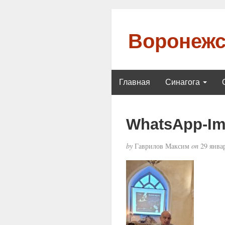
Воронежс
Главная
Синагога
WhatsApp-Ima
by
Гаврилов Максим
on
29 январ