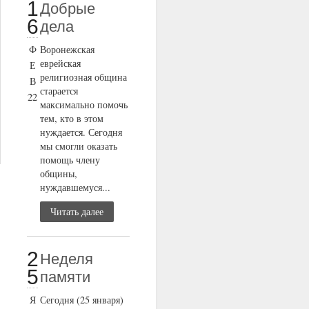
1
Добрые
6
дела
Ф
Воронежская
еврейская
Е
религиозная община
В
старается
22
максимально помочь
тем, кто в этом
нуждается. Сегодня
мы смогли оказать
помощь члену
общины,
нуждавшемуся...
Читать далее
2
Неделя
5
памяти
Я
Сегодня (25 января)